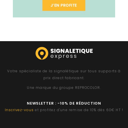
Votre spécialiste de la signalétique sur tous supports à
prix direct fabricant.
Une marque du groupe
REPROCOLOR
.
NEWSLETTER : -10% DE RÉDUCTION
Inscrivez-vous
et profitez d'une remise de 10% dès 60€ HT !