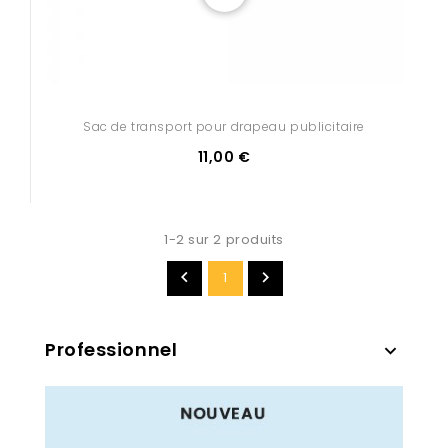
Sac de transport pour drapeau publicitaire
11,00 €
1-2 sur 2 produits


1
Professionnel
