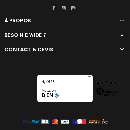
Facebook
YouTube
Instagram
À PROPOS

BESOIN D'AIDE ?

CONTACT & DEVIS

4,29
/ 5
Notation
BIEN