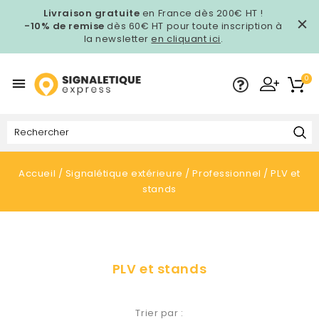
Livraison gratuite
en France dès 200€ HT !
-10% de remise
dès 60€ HT pour toute inscription à
la newsletter
en cliquant ici
.
0

Accueil
Signalétique extérieure
Professionnel
PLV et
stands
PLV et stands
Trier par :