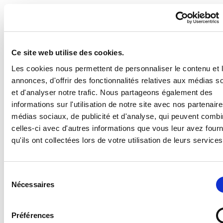
VOUS N’AVEZ PAS TROUVÉ DE
RÉPONSE À VOTRE QUESTION ?
Ce site web utilise des cookies.
CONTACTEZ-NOUS VIA NOTRE
Les cookies nous permettent de personnaliser le contenu et 
FORMULAIRE
annonces, d'offrir des fonctionnalités relatives aux médias s
et d'analyser notre trafic. Nous partageons également des
informations sur l'utilisation de notre site avec nos partenair
médias sociaux, de publicité et d'analyse, qui peuvent combi
celles-ci avec d'autres informations que vous leur avez four
qu'ils ont collectées lors de votre utilisation de leurs services
CONTACTEZ-NOUS
Envoyez-nous un message, nous
Sélection
revenons vers vous au plus vite !
Nécessaires
du
consentement
du Lundi au Vendredi : 9h - 12h et 14h - 17h
Préférences