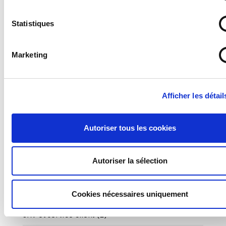
Statistiques
Marketing
Thématiques
Compte client (5)
Afficher les détail
Commande et devis (14)
Paiement (5)
Autoriser tous les cookies
Livraison (9)
Retour et remboursement (4)
Autoriser la sélection
Produits et services (6)
Cookies nécessaires uniquement
Autres questions (5)
SAV et service client (2)