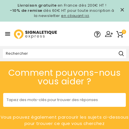
Livraison gratuite
en France dès 200€ HT !
-10% de remise
dès 60€ HT pour toute inscription à
la newsletter
en cliquant ici
.
0

Comment pouvons-nous
vous aider ?
Vous pouvez également parcourir les sujets ci-dessous
pour trouver ce que vous cherchez