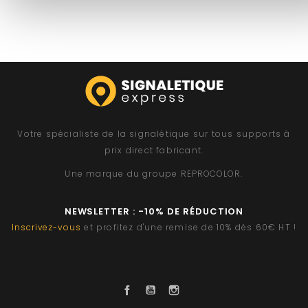
Votre spécialiste de la signalétique sur tous supports à
prix direct fabricant.
Une marque du groupe
REPROCOLOR
.
NEWSLETTER : -10% DE RÉDUCTION
Inscrivez-vous
et profitez d'une remise de 10% dès 60€ HT !
Facebook
YouTube
Instagram