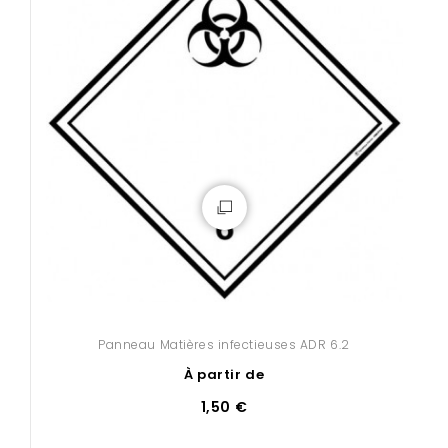
Panneau Matières infectieuses ADR 6.2
À partir de
1,50 €