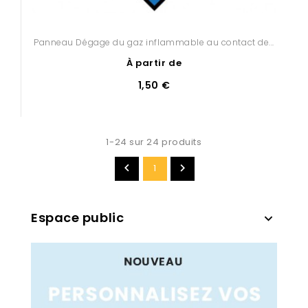
Panneau Dégage du gaz inflammable au contact de...
À partir de
1,50 €
1-24 sur 24 produits


1
Espace public
