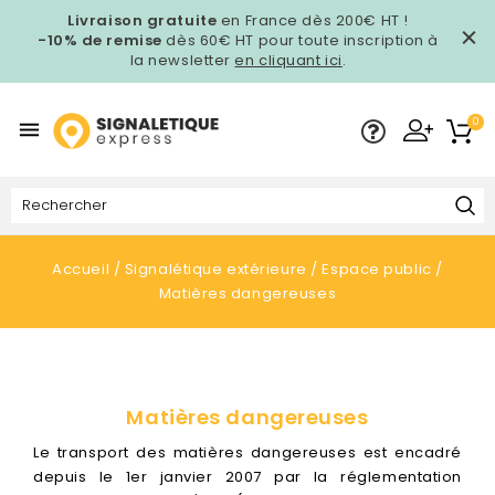
Livraison gratuite
en France dès 200€ HT !
-10% de remise
dès 60€ HT pour toute inscription à
la newsletter
en cliquant ici
.
0

Accueil
Signalétique extérieure
Espace public
Matières dangereuses
Matières dangereuses
Le transport des matières dangereuses est encadré
depuis le 1er janvier 2007 par la réglementation