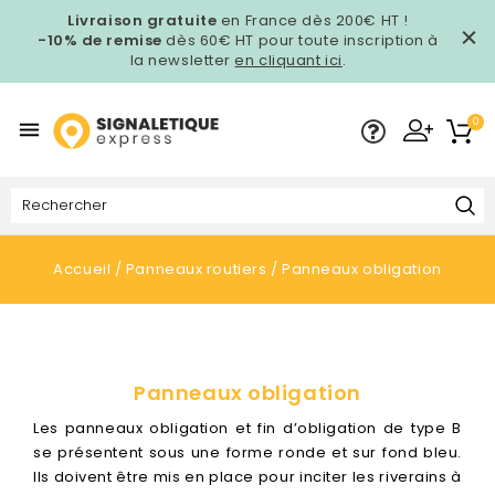
Livraison gratuite
en France dès 200€ HT !
-10% de remise
dès 60€ HT pour toute inscription à
la newsletter
en cliquant ici
.
0

Accueil
Panneaux routiers
Panneaux obligation
Panneaux obligation
Les panneaux obligation et fin d’obligation de type B
se présentent sous une forme ronde et sur fond bleu.
Ils doivent être mis en place pour inciter les riverains à