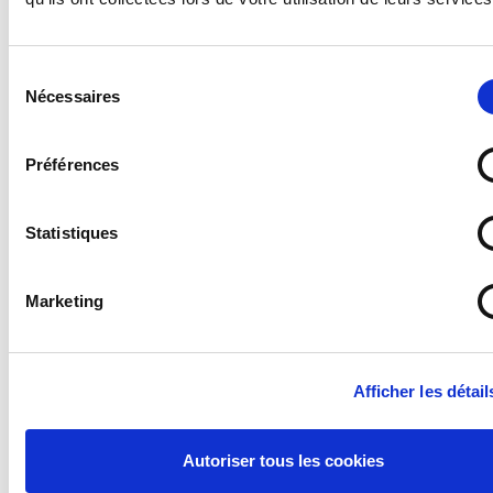
Sélection
Nécessaires
du
consentement
Préférences
Panneau Chaînes à neige obligatoires - B26
Statistiques
À partir de
63,81 €
Marketing
Afficher les détail
Autoriser tous les cookies