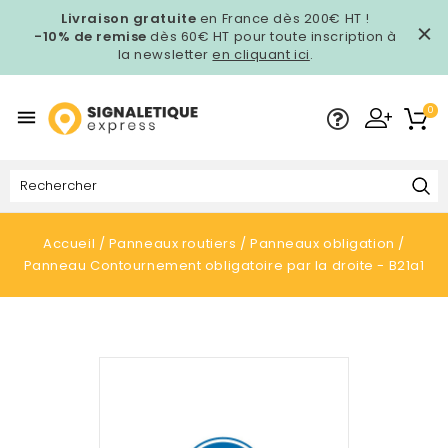
Livraison gratuite
en France dès 200€ HT !
-10% de remise
dès 60€ HT pour toute inscription à
la newsletter
en cliquant ici
.
0

Accueil
Panneaux routiers
Panneaux obligation
Panneau Contournement obligatoire par la droite - B21a1