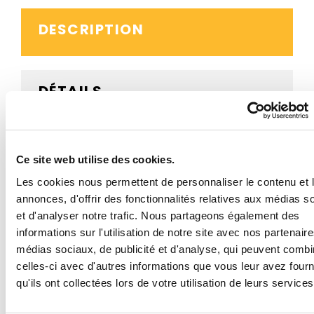
DESCRIPTION
DÉTAILS
AVIS CLIENTS
Ce site web utilise des cookies.
Les cookies nous permettent de personnaliser le contenu et 
annonces, d'offrir des fonctionnalités relatives aux médias s
BESOIN D'AIDE ?
et d'analyser notre trafic. Nous partageons également des
informations sur l'utilisation de notre site avec nos partenair
médias sociaux, de publicité et d'analyse, qui peuvent combi
celles-ci avec d'autres informations que vous leur avez four
Ce panneau routier B21a1 contournement obligatoire
qu'ils ont collectées lors de votre utilisation de leurs services
par la droite est proposé en structure acier ou
aluminium, en plusieurs dimensions et avec un