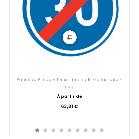
Ces produits sont expédiés sous 20 jours ouvrés et
uniquement en France métropolitaine.
Comment fixer votre panneau routier
?
Nos accessoires de fixation (poteaux, brides et
fourreaux) sont disponibles
en cliquant ici
.
Panneau Fin de vitesse minimale obligatoire -
B43
À partir de
63,81 €