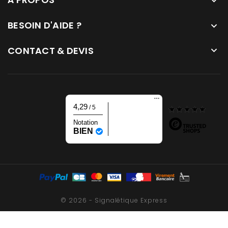

BESOIN D'AIDE ?

CONTACT & DEVIS

4,29
/ 5
Notation
BIEN
© 2026 - Signalétique Express