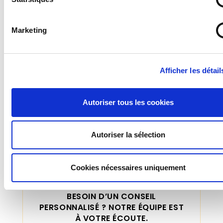
Un salarié ou une personne qui vapote sur son
lieu de travail ou dans un lieu où l’usage de la
cigarette électronique est interdit peut
Marketing
encourir une amende pouvant aller jusqu’à 150
€.
Pour l’entreprise ou l’établissement :
Afficher les détail
L’entreprise ou le responsable d’établissement
qui ne respecte pas l’obligation de signalisation
et d’affichage dans ses locaux peut encourir
Autoriser tous les cookies
une amende pouvant aller jusqu’à 450 € (ou
250 € pour une personne morale).
Autoriser la sélection
Cookies nécessaires uniquement
VOUS AVEZ UN PROJET OU
BESOIN D’UN CONSEIL
PERSONNALISÉ ? NOTRE ÉQUIPE EST
À VOTRE ÉCOUTE.