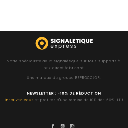
Votre spécialiste de la signalétique sur tous supports à
prix direct fabricant.
Une marque du groupe
REPROCOLOR
.
NEWSLETTER : -10% DE RÉDUCTION
Inscrivez-vous
et profitez d'une remise de 10% dès 60€ HT !
Facebook
YouTube
Instagram