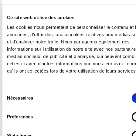
Sur Signalétique Express, notre gamme de
panneaux de signalisation pour fumeur ou
non-fumeur est disponible à partir de 4,32 €
Ce site web utilise des cookies.
HT. Vous avez le choix entre différentes
Les cookies nous permettent de personnaliser le contenu et 
dimensions, ainsi qu’entre 6 matériaux pour le
annonces, d'offrir des fonctionnalités relatives aux médias s
support (adhésif, vitrophanie, aluminium, PVC
et d'analyser notre trafic. Nous partageons également des
ou plexiglas).
informations sur l'utilisation de notre site avec nos partenair
Ce type de panneau va donc permettre aux
médias sociaux, de publicité et d'analyse, qui peuvent combi
entreprises de se mettre en règle face à la loi,
celles-ci avec d'autres informations que vous leur avez four
en rappelant les textes en vigueurs, et de
qu'ils ont collectées lors de votre utilisation de leurs services
respecter leur obligation d’affichage pour
éviter une éventuelle sanction.
Sélection
Nécessaires
Quelles sont les sanctions en cas
du
de non-respect de la loi sur le
consentement
vapotage ?
Préférences
Pour le salarié ou l’usager :
Statistiques