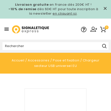
Livraison gratuite
en France dès 200€ HT !
-10% de remise
dès 60€ HT pour toute inscription à
la newsletter
en cliquant ici
.
0

Accueil
Accessoires
Pose et fixation
Chargeur
secteur USB universel EU