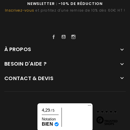
NEWSLETTER : -10% DE RÉDUCTION
Inscrivez-vous
et profitez d'une remise de 10% dès 60€ HT !
Facebook
YouTube
Instagram
À PROPOS

BESOIN D'AIDE ?

CONTACT & DEVIS

4,29
/ 5
Notation
BIEN