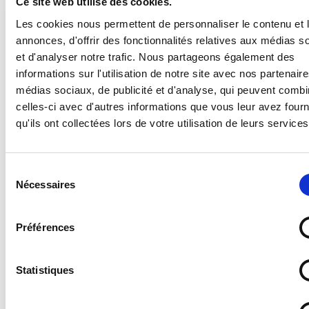
Ce site web utilise des cookies.
Les cookies nous permettent de personnaliser le contenu et 
annonces, d'offrir des fonctionnalités relatives aux médias s
BESOIN D'AIDE ?
et d'analyser notre trafic. Nous partageons également des
informations sur l'utilisation de notre site avec nos partenair
médias sociaux, de publicité et d'analyse, qui peuvent combi
Caractéristiques :
celles-ci avec d'autres informations que vous leur avez four
qu'ils ont collectées lors de votre utilisation de leurs services
- Coloris : Blanc
- Utilisation : Universelle
- Nombre de port USB : 1
Sélection
- Norme : EU
Nécessaires
- Vendu sans câble USB
du
consentement
Préférences
DANS LA MÊME
Statistiques
CATÉGORIE