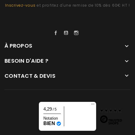
Inscrivez-vous
et profitez d'une remise de 10% dès 60€ HT !
Facebook
YouTube
Instagram
À PROPOS

BESOIN D'AIDE ?

CONTACT & DEVIS

4,29
/ 5
Notation
BIEN