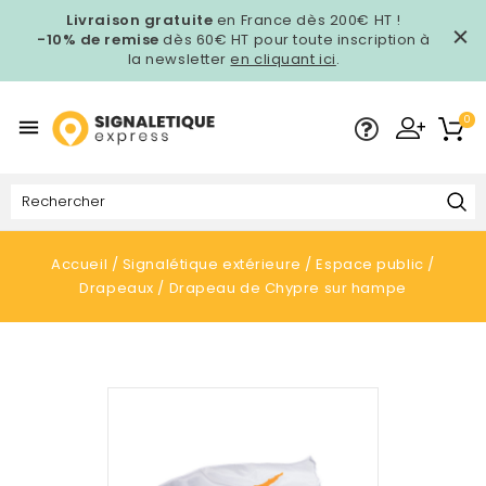
Livraison gratuite
en France dès 200€ HT !
-10% de remise
dès 60€ HT pour toute inscription à
la newsletter
en cliquant ici
.
0

Accueil
Signalétique extérieure
Espace public
Drapeaux
Drapeau de Chypre sur hampe