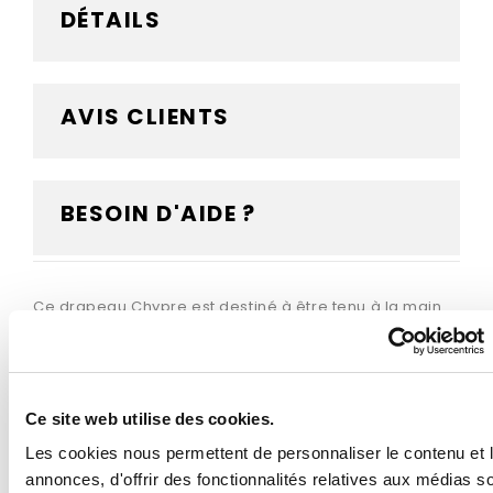
DÉTAILS
AVIS CLIENTS
BESOIN D'AIDE ?
Ce drapeau Chypre est destiné à être tenu à la main
grâce à sa hampe en bois fournie. Le bâton en bois
vous permettra de tenir et d'agiter le drapeau, ou tout
simplement de le fixer rapidement sur un support en
intérieur. Confectionné dans une maille polyester
Ce site web utilise des cookies.
qualitative, il est résistant au vent, aux intempéries et
aux UV. Vous avez le choix parmi 5 dimensions
Les cookies nous permettent de personnaliser le contenu et 
différentes pour votre drapeau, ainsi que 2
annonces, d'offrir des fonctionnalités relatives aux médias s