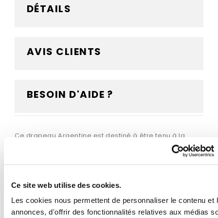
DÉTAILS
AVIS CLIENTS
BESOIN D'AIDE ?
Ce drapeau Argentine est destiné à être tenu à la
main grâce à sa hampe en bois fournie. Le bâton en
bois vous permettra de tenir et d'agiter le drapeau, ou
tout simplement de le fixer rapidement sur un support
en intérieur. Confectionné dans une maille polyester
Ce site web utilise des cookies.
qualitative, il est résistant au vent, aux intempéries et
aux UV. Vous avez le choix parmi 5 dimensions
Les cookies nous permettent de personnaliser le contenu et 
différentes pour votre drapeau, ainsi que 2
annonces, d'offrir des fonctionnalités relatives aux médias s