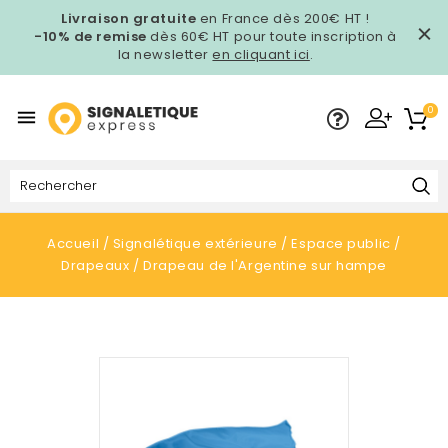
Livraison gratuite
en France dès 200€ HT !
-10% de remise
dès 60€ HT pour toute inscription à
la newsletter
en cliquant ici
.
0

Accueil
Signalétique extérieure
Espace public
Drapeaux
Drapeau de l'Argentine sur hampe