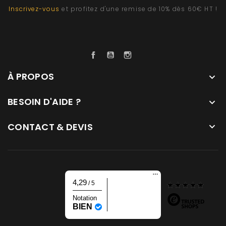
Inscrivez-vous
et profitez d'une remise de 10% dès 60€ HT !
Facebook
YouTube
Instagram
À PROPOS

BESOIN D'AIDE ?

CONTACT & DEVIS

4,29
/ 5
Notation
BIEN