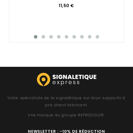
11,50 €
Votre spécialiste de la signalétique sur tous supports à
prix direct fabricant.
Une marque du groupe
REPROCOLOR
.
NEWSLETTER : -10% DE RÉDUCTION