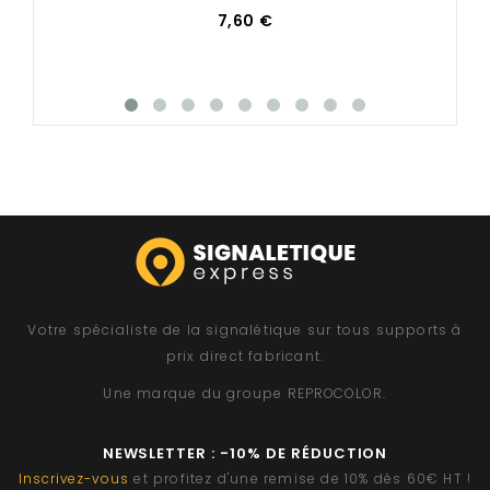
7,60 €
Votre spécialiste de la signalétique sur tous supports à
prix direct fabricant.
Une marque du groupe
REPROCOLOR
.
NEWSLETTER : -10% DE RÉDUCTION
Inscrivez-vous
et profitez d'une remise de 10% dès 60€ HT !