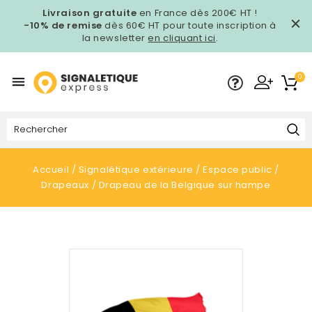
Livraison gratuite
en France dès 200€ HT !
-10% de remise
dès 60€ HT pour toute inscription à
la newsletter
en cliquant ici
.
0

Accueil
Signalétique extérieure
Espace public
Drapeaux
Drapeau de la Belgique sur hampe