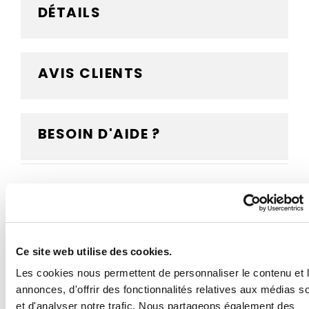
DÉTAILS
AVIS CLIENTS
BESOIN D'AIDE ?
Ce drapeau Belgique est destiné à être tenu à la main
grâce à sa hampe en bois fournie. Le bâton en bois
vous permettra de tenir et d'agiter le drapeau, ou tout
simplement de le fixer rapidement sur un support en
Ce site web utilise des cookies.
intérieur. Confectionné dans une maille polyester
qualitative, il est résistant au vent, aux intempéries et
Les cookies nous permettent de personnaliser le contenu et 
aux UV. Vous avez le choix parmi 5 dimensions
annonces, d'offrir des fonctionnalités relatives aux médias s
différentes pour votre drapeau, ainsi que 2
et d'analyser notre trafic. Nous partageons également des