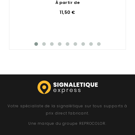
À partir de
11,50 €
Votre spécialiste de la signalétique sur tous supports à
prix direct fabricant.
Une marque du groupe
REPROCOLOR
.