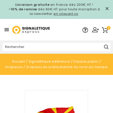
Livraison gratuite
en France dès 200€ HT !
-10% de remise
dès 60€ HT pour toute inscription à
la newsletter
en cliquant ici
.
0

Accueil
Signalétique extérieure
Espace public
Drapeaux
Drapeau de la Macédoine du nord sur hampe