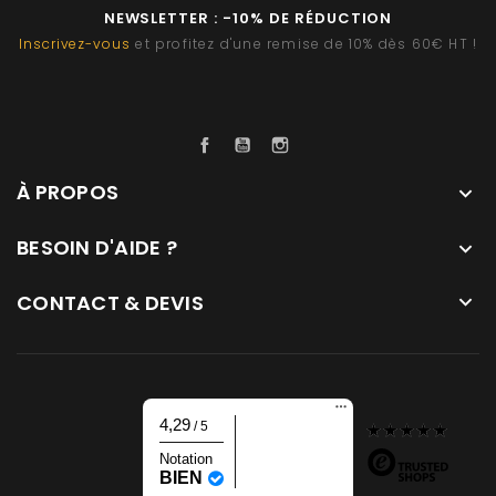
NEWSLETTER : -10% DE RÉDUCTION
Inscrivez-vous
et profitez d'une remise de 10% dès 60€ HT !
Facebook
YouTube
Instagram
À PROPOS

BESOIN D'AIDE ?

CONTACT & DEVIS

4,29
/ 5
Notation
BIEN