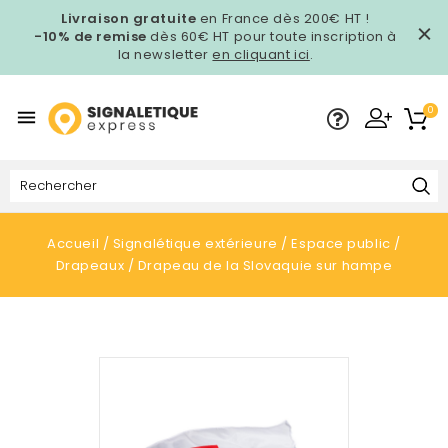
Livraison gratuite
en France dès 200€ HT !
-10% de remise
dès 60€ HT pour toute inscription à
la newsletter
en cliquant ici
.
0

Accueil
Signalétique extérieure
Espace public
Drapeaux
Drapeau de la Slovaquie sur hampe