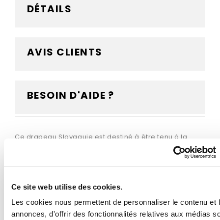
DÉTAILS
AVIS CLIENTS
BESOIN D'AIDE ?
Ce drapeau Slovaquie est destiné à être tenu à la
main grâce à sa hampe en bois fournie. Le bâton en
bois vous permettra de tenir et d'agiter le drapeau, ou
tout simplement de le fixer rapidement sur un support
en intérieur. Confectionné dans une maille polyester
Ce site web utilise des cookies.
qualitative, il est résistant au vent, aux intempéries et
aux UV. Vous avez le choix parmi 5 dimensions
Les cookies nous permettent de personnaliser le contenu et 
différentes pour votre drapeau, ainsi que 2
annonces, d'offrir des fonctionnalités relatives aux médias s