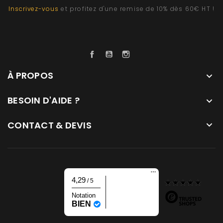
Inscrivez-vous
et profitez d'une remise de 10% dès 60€ HT !
Facebook
YouTube
Instagram
À PROPOS

BESOIN D'AIDE ?

CONTACT & DEVIS

4,29
/ 5
Notation
BIEN