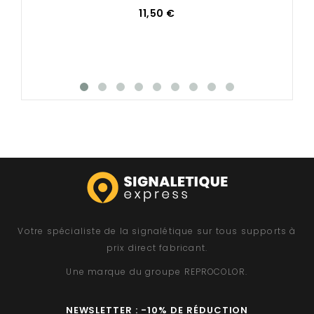
11,50 €
Votre spécialiste de la signalétique sur tous supports à
prix direct fabricant.
Une marque du groupe
REPROCOLOR
.
NEWSLETTER : -10% DE RÉDUCTION