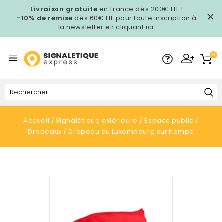
Livraison gratuite
en France dès 200€ HT !
-10% de remise
dès 60€ HT pour toute inscription à
la newsletter
en cliquant ici
.
0

Accueil
Signalétique extérieure
Espace public
Drapeaux
Drapeau du Luxembourg sur hampe