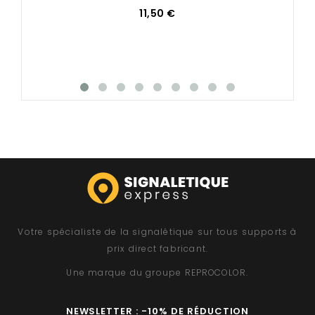
11,50 €
Votre spécialiste de la signalétique sur tous supports à
prix direct fabricant.
Une marque du groupe
REPROCOLOR
.
NEWSLETTER : -10% DE RÉDUCTION