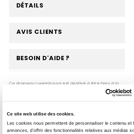
DÉTAILS
AVIS CLIENTS
BESOIN D'AIDE ?
Ce drapeau Luxembourg est destiné à être tenu à la
main grâce à sa hampe en bois fournie. Le bâton en
bois vous permettra de tenir et d'agiter le drapeau, ou
tout simplement de le fixer rapidement sur un support
en intérieur. Confectionné dans une maille polyester
Ce site web utilise des cookies.
qualitative, il est résistant au vent, aux intempéries et
aux UV. Vous avez le choix parmi 5 dimensions
Les cookies nous permettent de personnaliser le contenu et 
différentes pour votre drapeau, ainsi que 2
annonces, d'offrir des fonctionnalités relatives aux médias s