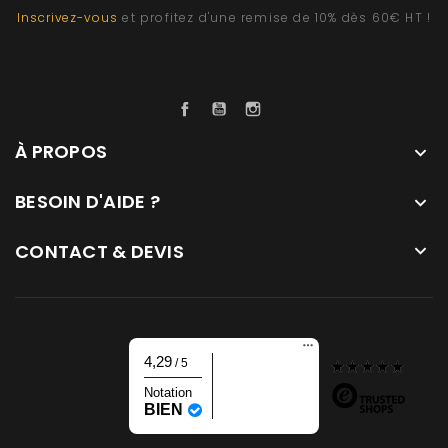
Inscrivez-vous
et profitez d'une remise de 10% dès 60€ HT !
Facebook
YouTube
Instagram
À PROPOS

BESOIN D'AIDE ?

CONTACT & DEVIS

4,29
/ 5
Notation
BIEN