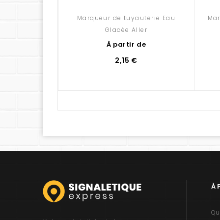
Marqueur de tuyauterie Eau
Mar
Glacée Aller
À partir de
2,15 €
À 
Qu