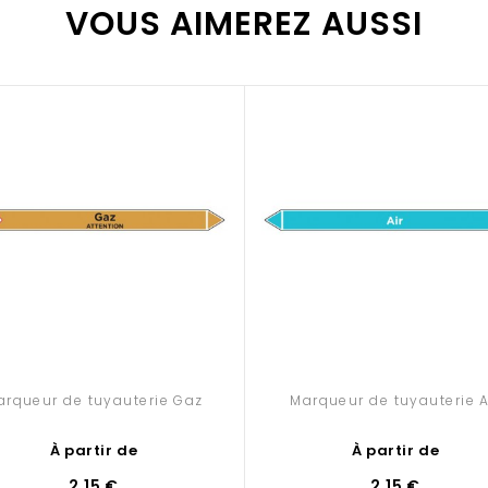
VOUS AIMEREZ AUSSI
tuyauterie Gaz de ville :
ux fortes variations de température
 08-100
ée à chaque extrémité peut être retirée pour faciliter la pose
arqueur de tuyauterie Gaz
Marqueur de tuyauterie A
À partir de
À partir de
2,15 €
2,15 €