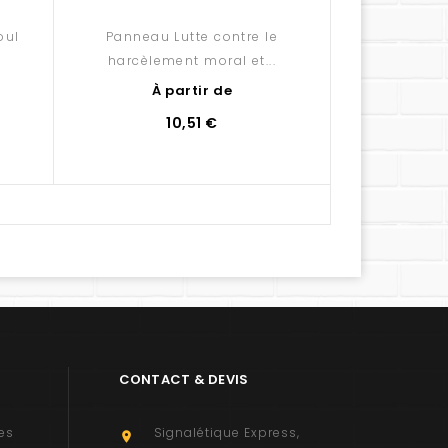
oul
Panneau Lutte contre le
Panneau Sécu
harcèlement moral et...
À partir de
À 
10,51 €
CONTACT & DEVIS
es
Signalétique Express
