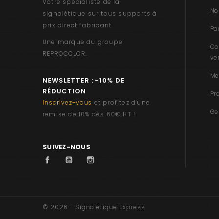
Votre spécialiste de la
No
signalétique sur tous supports à
prix direct fabricant.
Pa
Une marque du groupe
Co
REPROCOLOR
.
ve
Me
NEWSLETTER : -10% DE
RÉDUCTION
Pr
Inscrivez-vous
et profitez d'une
Ge
remise de 10% dès 60€ HT !
SUIVEZ-NOUS
Facebook
YouTube
Instagram
© 2026 - Signalétique Express