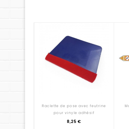
Caractéristiques du marqueur de 
- Matériau : Vinyle adhésif haute résistance
- Catégorie de fluides : Gaz
- Couleur de fond : Jaune
- Texte : Gaz de ville
- Couleur du texte : Noir
- Résistant aux UV, aux produits chimiques et a
- Facile à poser sur surface propre et lisse
- Conforme au dispositif CLP et à la norme NFX
- Pas besoin de ciseaux : Une flèche prédécoup
Dimensions disponibles :
- 15 x 1,2 cm
- 25 x 2,6 cm
Raclette de pose avec feutrine
M
- 35,5 x 3,7 cm
- 45 x 5,2 cm
pour vinyle adhésif
8,25 €