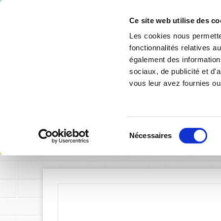
-10% de 
Ce site web utilise des co
Les cookies nous permetten
fonctionnalités relatives 
également des informations
sociaux, de publicité et d
vous leur avez fournies ou 
SIGNALÉTIQUE INTÉRIEURE
SIGNALÉTIQU
Sélection
Accueil
Sign
Nécessaires
du
consentement