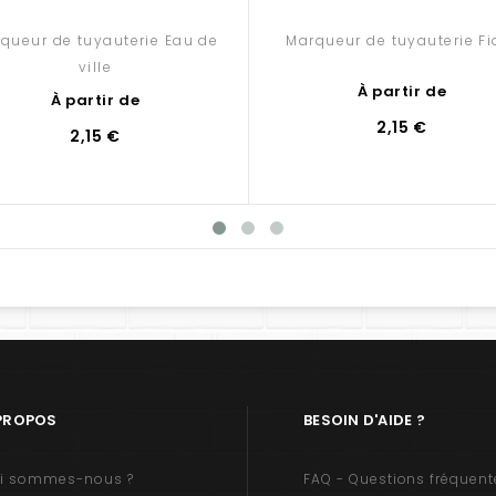
queur de tuyauterie Eau de
Marqueur de tuyauterie Fi
ville
À partir de
À partir de
2,15 €
2,15 €
PROPOS
BESOIN D'AIDE ?
i sommes-nous ?
FAQ - Questions fréquent