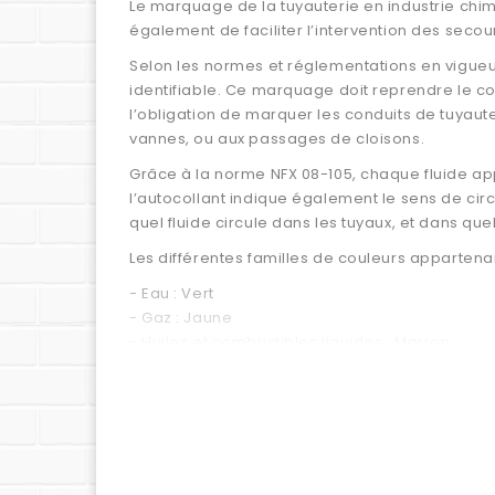
Le marquage de la tuyauterie en industrie chimiq
également de faciliter l’intervention des secou
Selon les normes et réglementations en vigueur,
identifiable. Ce marquage doit reprendre le c
l’obligation de marquer les conduits de tuyaut
vannes, ou aux passages de cloisons.
Grâce à la norme NFX 08-105, chaque fluide app
l’autocollant indique également le sens de cir
quel fluide circule dans les tuyaux, et dans quel
Les différentes familles de couleurs appartenan
- Eau : Vert
- Gaz : Jaune
- Huiles et combustibles liquides : Marron
- Acides et bases : Violet
- Air : Bleu
- Fluides d'extinction d'incendie : Rouge
- Vapeur d'eau : Gris