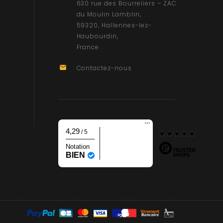
630 rue des Bourreliers – ZAC
du Moulin Lamblin
59320
Hallennes-lez-
Haubourdin
France

Contactez-nous
4,29
/ 5
Notation
BIEN