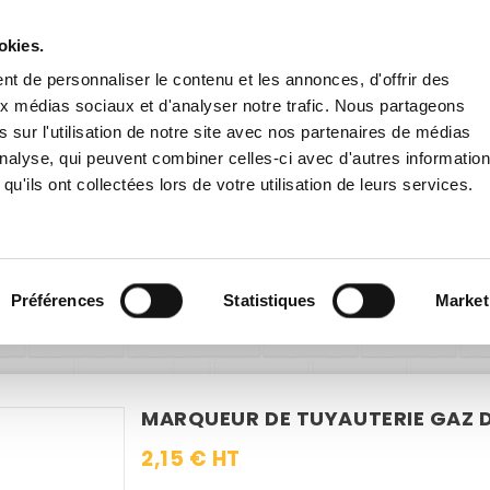
Livraison gratuite
en France dès 200€ HT !
remise
dès 60€ HT pour toute inscription à la newsletter
en cliqu
okies.
t de personnaliser le contenu et les annonces, d'offrir des
aux médias sociaux et d'analyser notre trafic. Nous partageons
 sur l'utilisation de notre site avec nos partenaires de médias
'analyse, qui peuvent combiner celles-ci avec d'autres informatio
qu'ils ont collectées lors de votre utilisation de leurs services.
E EXTÉRIEURE
PANNEAUX ROUTIERS
ACCESSOIRES
alétique intérieure
Sécurité
Industrie
Marqueur de tuyauteri
Préférences
Statistiques
Market
MARQUEUR DE TUYAUTERIE GAZ D
2,15 € HT