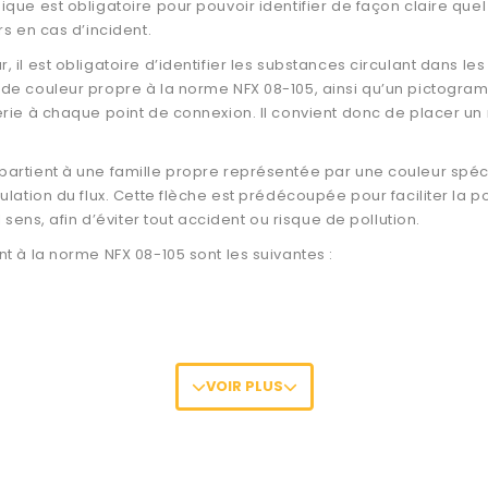
ue est obligatoire pour pouvoir identifier de façon claire quel t
rs en cas d’incident.
 il est obligatoire d’identifier les substances circulant dans 
ode couleur propre à la norme NFX 08-105, ainsi qu’un pictogra
erie à chaque point de connexion. Il convient donc de placer un 
artient à une famille propre représentée par une couleur spéci
culation du flux. Cette flèche est prédécoupée pour faciliter l
 sens, afin d’éviter tout accident ou risque de pollution.
t à la norme NFX 08-105 sont les suivantes :
VOIR PLUS