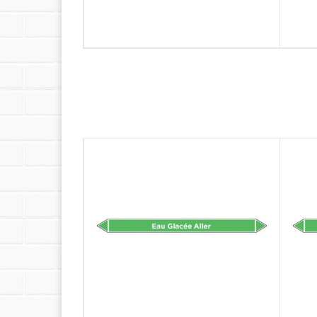
Conditionnements proposés :
- À l'unité
- Lot de 5
- Lot de 10
- Lot de 25
- Lot de 50
- Lot de 100