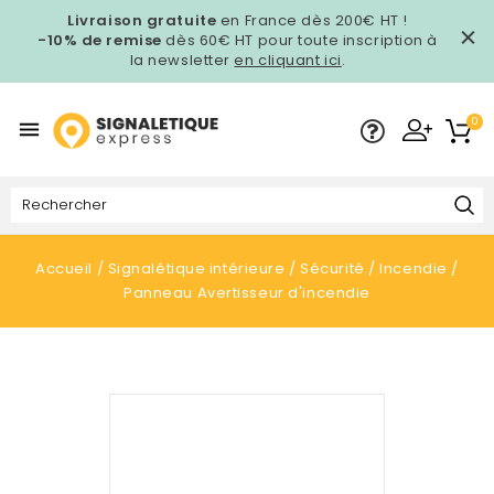
Livraison gratuite
en France dès 200€ HT !
-10% de remise
dès 60€ HT pour toute inscription à
la newsletter
en cliquant ici
.
0

Accueil
Signalétique intérieure
Sécurité
Incendie
Panneau Avertisseur d'incendie