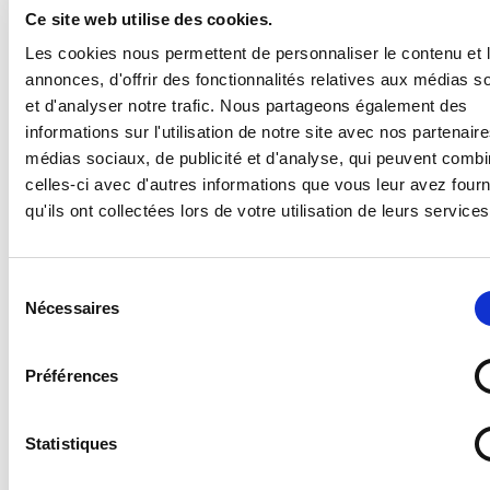
Ce site web utilise des cookies.
Panneau Avertisseur d'incendie
Les cookies nous permettent de personnaliser le contenu et 
annonces, d'offrir des fonctionnalités relatives aux médias s
et d'analyser notre trafic. Nous partageons également des
Supports disponibles :
informations sur l'utilisation de notre site avec nos partenair
- Forex 2 mm (pvc expansé pour un panneau en
médias sociaux, de publicité et d'analyse, qui peuvent combi
plastique standard, léger et résistant)
celles-ci avec d'autres informations que vous leur avez four
- Vitrophanie (autocollant à poser sur une vitre en
qu'ils ont collectées lors de votre utilisation de leurs services
intérieur pour une visibilité de l'extérieur)
- Vinyle adhésif (autocollant standard)
- PS Choc 1.5 mm (polystyrène rigide ultra résistant)
Sélection
- Dibond 3 mm (aluminium composite)
Nécessaires
du
- Plexi 3 mm (plexiglas transparent)
consentement
Préférences
Statistiques
Quel support choisir ?