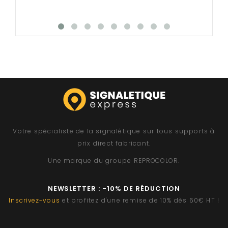
Votre spécialiste de la signalétique sur tous supports à
prix direct fabricant.
Une marque du groupe
REPROCOLOR
.
NEWSLETTER : -10% DE RÉDUCTION
Inscrivez-vous
et profitez d'une remise de 10% dès 60€ HT !