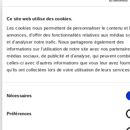
BESOIN D'AIDE ?
Ce site web utilise des cookies.
Les cookies nous permettent de personnaliser le contenu et 
Panneau Ce local est climatisé prière de fermer les
annonces, d'offrir des fonctionnalités relatives aux médias s
portes
et d'analyser notre trafic. Nous partageons également des
informations sur l'utilisation de notre site avec nos partenair
médias sociaux, de publicité et d'analyse, qui peuvent combi
Supports disponibles :
celles-ci avec d'autres informations que vous leur avez four
- Forex 2 mm (pvc expansé pour un panneau en
qu'ils ont collectées lors de votre utilisation de leurs services
plastique standard, léger et résistant)
- Vitrophanie (autocollant à poser sur une vitre en
intérieur pour une visibilité de l'extérieur)
Sélection
- Vinyle adhésif (autocollant standard)
Nécessaires
du
- PS Choc 1.5 mm (polystyrène rigide ultra résistant)
consentement
- Dibond 3 mm (aluminium composite)
- Plexi 3 mm (plexiglas transparent)
Préférences