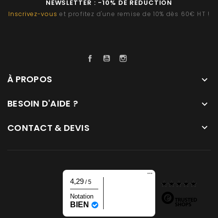
NEWSLETTER : -10% DE RÉDUCTION
Inscrivez-vous
et profitez d'une remise de 10% dès 60€ HT !
Facebook
YouTube
Instagram
À PROPOS

BESOIN D'AIDE ?

CONTACT & DEVIS

4,29
/ 5
Notation
BIEN