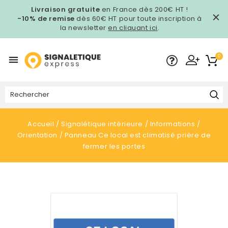
Livraison gratuite
en France dès 200€ HT !
-10% de remise
dès 60€ HT pour toute inscription à
la newsletter
en cliquant ici
.
0

Accueil
Signalétique intérieure
Informations
Orientation
Panneau Ce local est climatisé prière de
fermer les portes