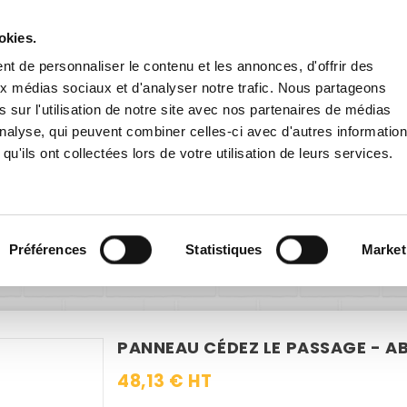
Livraison gratuite
en France dès 200€ HT !
remise
dès 60€ HT pour toute inscription à la newsletter
en cliqu
okies.
t de personnaliser le contenu et les annonces, d'offrir des
aux médias sociaux et d'analyser notre trafic. Nous partageons
 sur l'utilisation de notre site avec nos partenaires de médias
'analyse, qui peuvent combiner celles-ci avec d'autres informatio
qu'ils ont collectées lors de votre utilisation de leurs services.
E EXTÉRIEURE
PANNEAUX ROUTIERS
ACCESSOIRES
x routiers
Panneaux intersection et priorité
Panneau Cédez l
Préférences
Statistiques
Market
PANNEAU CÉDEZ LE PASSAGE - A
48,13 € HT