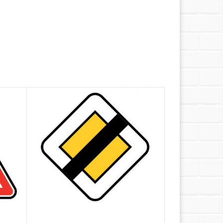
on, ou lorsque la vitesse est supérieure à 70
0 km/h)
iquement en France métropolitaine.