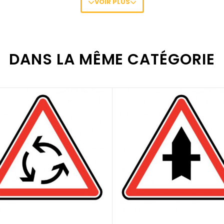
VOIR PLUS
 plus de 2 m de haut, sur autoroutes et routes à grande circulati
le à plus de 2 m de haut ou lorsque la vitesse est supérieure à 7
DANS LA MÊME CATÉGORIE
livraison gratuite !
utiers
! Ces produits sont expédiés sous 20 jours ouvrés et un
tier ?
t fourreaux) sont disponibles
en cliquant ici
.