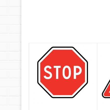
- Classe 2 (rétroréflexion haute - obligatoire à
km/h)
- Classe 3 (rétroréflexion très haute - utilisab
Expédition sous 20 jours ouvrés + 
La livraison est offerte sur tous nos
panneaux ro
Comment fixer votre panneau rou
Nos accessoires de fixation (poteaux, brides e