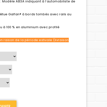
 : Modèle AB3A indiquant à l'automobiliste de
êtue Galfan® à bords tombés avec rails au
 à 100 % en aluminium avec profilé
n raison de la période estivale (livraison
PANIER