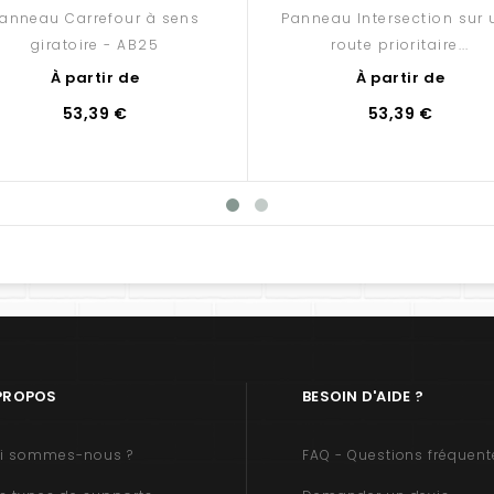
anneau Carrefour à sens
Panneau Intersection sur 
giratoire - AB25
route prioritaire...
À partir de
À partir de
53,39 €
53,39 €
PROPOS
BESOIN D'AIDE ?
i sommes-nous ?
FAQ - Questions fréquent