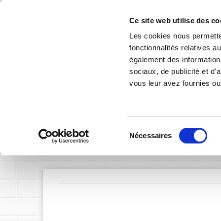
-10% de 
Ce site web utilise des co
Les cookies nous permetten
fonctionnalités relatives 
également des informations
sociaux, de publicité et d
vous leur avez fournies ou 
SIGNALÉTIQUE INTÉRIEURE
SIGNALÉTIQU
Sélection
Accueil
Panneau
Nécessaires
du
consentement