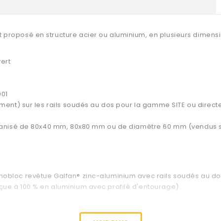
proposé en structure acier ou aluminium, en plusieurs dimensi
ert
901
ément) sur les rails soudés au dos pour la gamme SITE ou direct
galvanisé de 80x40 mm, 80x80 mm ou de diamètre 60 mm (vendus
nobloc revêtue Galfan® zinc-aluminium avec rails soudés au do
çue à 100 % en aluminium avec profilé d'entourage)
 lorsque la classe 2 n’est pas obligatoire ou pour un usage privé