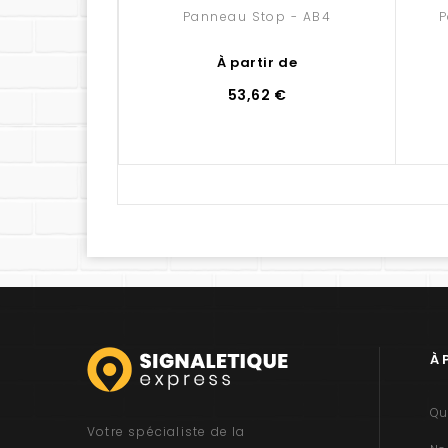
Panneau Stop - AB4
P
À partir de
53,62 €
À 
Qu
Votre spécialiste de la