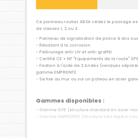
Ce panneau routier AB3A cédez le passage est 
de classes 1, 2 ou 3.
- Panneau de signalisation de police à dos ouv
- Résistant à la corrosion
- Pelliculage anti-UV et anti-graffiti
- Certifié CE + NF "Equipements de la route" SP
- Fixation à l'aide de 2 brides (vendues sépar
gamme EMPREINTE
- Se fixe au mur ou sur un poteau en acier 
Gammes disponibles :
- Gamme SITE (structure standard en acier mo
- Gamme EMPREINTE (structure très légère con
Classes disponibles :
- Classe 1 (rétroréflexion minimale - utilisable