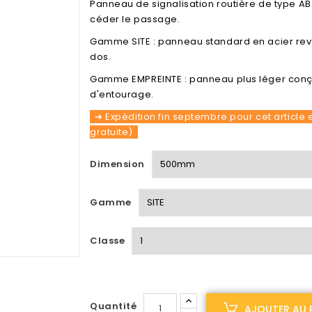
Panneau de signalisation routière de type AB
céder le passage.
Gamme SITE : panneau standard en acier rev
dos.
Gamme EMPREINTE : panneau plus léger conçu
d'entourage.
➜ Expédition fin septembre pour cet article e
gratuite)
Dimension
Gamme
Classe
Quantité
AJOUTER AU 