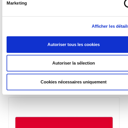
Marketing
Avez-vous pensé à la pose ?
Nous vous proposons une sélection d'accessoires
pour faciliter la fixation de vos panneaux
en cliquant
Afficher les détail
ici
.
VOIR PLUS
Autoriser tous les cookies
Autoriser la sélection
DANS LA MÊME
CATÉGORIE
Cookies nécessaires uniquement