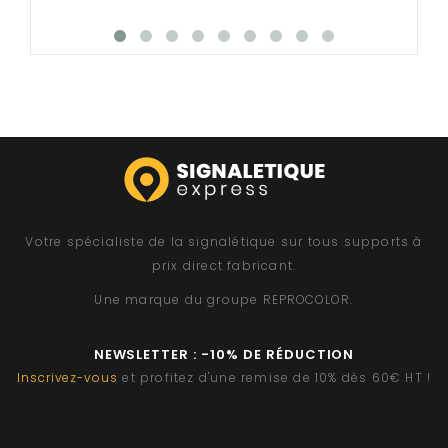
Votre spécialiste de la signalétique sur tous supports à
prix direct fabricant.
Une marque du groupe
REPROCOLOR
.
NEWSLETTER : -10% DE RÉDUCTION
Inscrivez-vous
et profitez d'une remise de 10% dès 60€ HT !