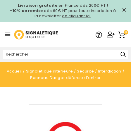
Livraison gratuite
en France dès 200€ HT !
-10% de remise
dès 60€ HT pour toute inscription à
la newsletter
en cliquant ici
.
0

Accueil
Signalétique intérieure
Sécurité
Interdiction
Panneau Danger défense d'entrer