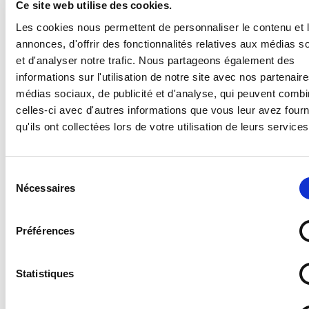
Ce site web utilise des cookies.
Les cookies nous permettent de personnaliser le contenu et 
Supports disponibles :
annonces, d'offrir des fonctionnalités relatives aux médias s
et d'analyser notre trafic. Nous partageons également des
- Forex 2 mm (pvc expansé pour un panneau en
plastique standard, léger et résistant)
informations sur l'utilisation de notre site avec nos partenair
- Vitrophanie (autocollant à poser sur une vitre en
médias sociaux, de publicité et d'analyse, qui peuvent combi
intérieur pour une visibilité de l'extérieur)
celles-ci avec d'autres informations que vous leur avez four
- Vinyle adhésif (autocollant standard)
qu'ils ont collectées lors de votre utilisation de leurs services
- PS Choc 1.5 mm (polystyrène rigide ultra résistant)
- Dibond 3 mm (aluminium composite)
- Plexi 3 mm (plexiglas transparent)
Sélection
Nécessaires
du
consentement
Préférences
Quel support choisir ?
Statistiques
Découvrez les caractéristiques détaillées de nos
différents supports
en cliquant ici
.