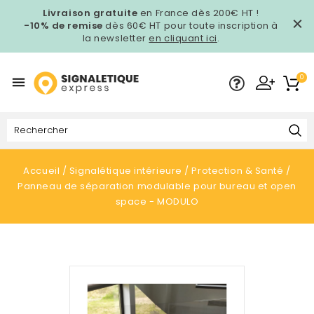
Livraison gratuite
en France dès 200€ HT !
-10% de remise
dès 60€ HT pour toute inscription à
la newsletter
en cliquant ici
.
0

Accueil
Signalétique intérieure
Protection & Santé
Panneau de séparation modulable pour bureau et open
space - MODULO