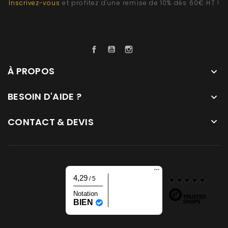
Inscrivez-vous
et profitez d'une remise de 10% dès 60€ HT !
En raison des risques sanitaires et des mesures
d'hygiène actuelles, tout produit utilisé, manipulé, sorti
de son emballage d'origine, monté ou dont le film de
protection a été retiré, ne pourra être ni repris, ni
Facebook
YouTube
Instagram
échangé, ni remboursé.
À PROPOS

BESOIN D'AIDE ?

CONTACT & DEVIS

4,29
/ 5
Notation
BIEN