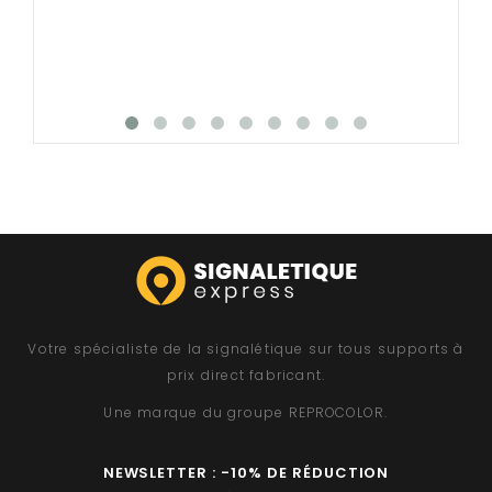
- Installation simple et rapide grâce aux disques
de fixation multi-angles inclus
- S'adapte à votre mobilier
- Montage sans outils
- Astuce de démontage : glissez la pointe d'un stylo
sous le clip pour dé-clipser facilement la paroi et
faites la glisser vers l'extérieur
- Fabriqué en France dans notre atelier
Exemples de configuration possibles
pour le séparateur de bureau et open
space :
Votre spécialiste de la signalétique sur tous supports à
prix direct fabricant.
Une marque du groupe
REPROCOLOR
.
NEWSLETTER : -10% DE RÉDUCTION
Conditions de retour :