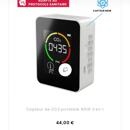
Hauteur : 64 cm
Poids : 1.5 kg
-
MOYENNE PAROI
:
Largeur : 72 cm
Hauteur : 64 cm
Poids : 2 kg
-
GRANDE PAROI
:
Largeur : 97 cm
Hauteur : 64 cm
Poids : 3 kg
➜
Nous proposons également des kits prêts à
l'emploi pour bureau et open space !
Commandez votre kit complet
en cliquant ici
.
Capteur de CO2 portable NDIR 3 en 1
Les + :
- De nombreuses configurations possibles, à
44,00 €
composer selon vos besoins