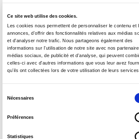
Ce site web utilise des cookies.
Ce système clés en main de séparation de bureau
Les cookies nous permettent de personnaliser le contenu et 
modulable est conçu pour vous aider à
aménager votre propre cloison de séparation sur-
annonces, d'offrir des fonctionnalités relatives aux médias s
mesure. Nous proposons des panneaux de séparation
et d'analyser notre trafic. Nous partageons également des
de deux dimensions différentes (modèle petit ou
informations sur l'utilisation de notre site avec nos partenair
grand). Chaque panneau est disponible avec 2 ou 4
médias sociaux, de publicité et d'analyse, qui peuvent combi
encoches sur les côtés, pour pouvoir être installé au
celles-ci avec d'autres informations que vous leur avez four
centre ou en extrémité de kit. Les cloisons de
qu'ils ont collectées lors de votre utilisation de leurs services
protection se raccordent entre-elles grâce à des
disques de fixation inclus. À vous de choisir l'angle de
votre choix pour adapter au mieux ce séparateur de
Sélection
bureau à votre mobilier !
Nécessaires
du
Pratique, ultra-résistant et amovible, ce système est
consentement
une solution de protection pensée pour faciliter
Préférences
l'aménagement de vos espaces. Les parois se
clipsent et se dé-clipsent simplement les unes aux
autres, en croix, en étoile, ou en zigzag grâce à des
Statistiques
clips multi-angles. Clipsez autant de parois que