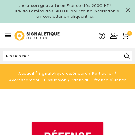
Livraison gratuite
en France dès 200€ HT !
-10% de remise
dès 60€ HT pour toute inscription à
la newsletter
en cliquant ici
.
0

Accueil
Signalétique extérieure
Particulier
Avertissement - Dissuasion
Panneau Défense d'uriner