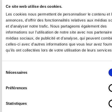
Panneau Défense d'uriner
Ce site web utilise des cookies.
Les cookies nous permettent de personnaliser le contenu et 
annonces, d'offrir des fonctionnalités relatives aux médias s
Supports disponibles :
et d'analyser notre trafic. Nous partageons également des
- Forex 2 mm (pvc expansé pour un panneau en
informations sur l'utilisation de notre site avec nos partenair
plastique standard, léger et résistant)
médias sociaux, de publicité et d'analyse, qui peuvent combi
- Vitrophanie (autocollant à poser sur une vitre en
celles-ci avec d'autres informations que vous leur avez four
intérieur pour une visibilité de l'extérieur)
qu'ils ont collectées lors de votre utilisation de leurs services
- Vinyle adhésif (autocollant standard)
- PS Choc 1.5 mm (polystyrène rigide ultra résistant)
- Dibond 3 mm (aluminium composite)
Sélection
- Plexi 3 mm (plexiglas transparent)
Nécessaires
du
consentement
Préférences
Statistiques
Quel support choisir ?