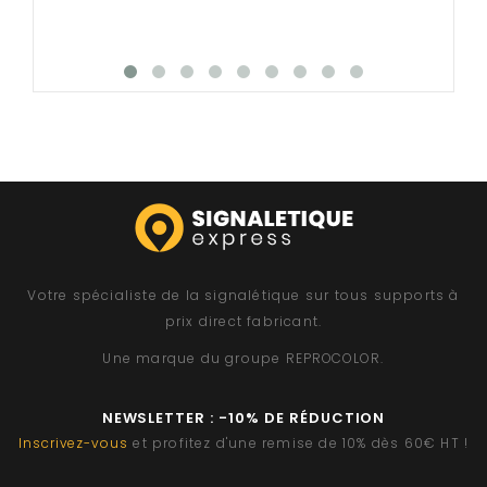
Votre spécialiste de la signalétique sur tous supports à
prix direct fabricant.
Une marque du groupe
REPROCOLOR
.
NEWSLETTER : -10% DE RÉDUCTION
Inscrivez-vous
et profitez d'une remise de 10% dès 60€ HT !