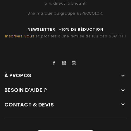
prix direct fabricant.
Une marque du groupe
REPROCOLOR
.
NEWSLETTER : -10% DE RÉDUCTION
Inscrivez-vous
et profitez d'une remise de 10% dès 60€ HT !
Facebook
YouTube
Instagram
À PROPOS

BESOIN D'AIDE ?

CONTACT & DEVIS
