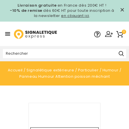
Livraison gratuite
en France dès 200€ HT !
-10% de remise
dès 60€ HT pour toute inscription à
la newsletter
en cliquant ici
.
0

Accueil
Signalétique extérieure
Particulier
Humour
Panneau Humour Attention poisson méchant