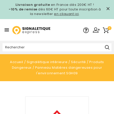
Livraison gratuite
en France dès 200€ HT !
-10% de remise
dès 60€ HT pour toute inscription à
la newsletter
en cliquant ici
.
0

Accueil
Signalétique intérieure
Sécurité
Produits
Dangereux
Panneau Matières dangereuses pour
l'environnement SGH09