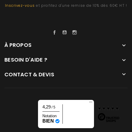
Inscrivez-vous
et profitez d'une remise de 10% dès 60€ HT !
Facebook
YouTube
Instagram
À PROPOS

BESOIN D'AIDE ?

CONTACT & DEVIS

4,29
/ 5
Notation
BIEN