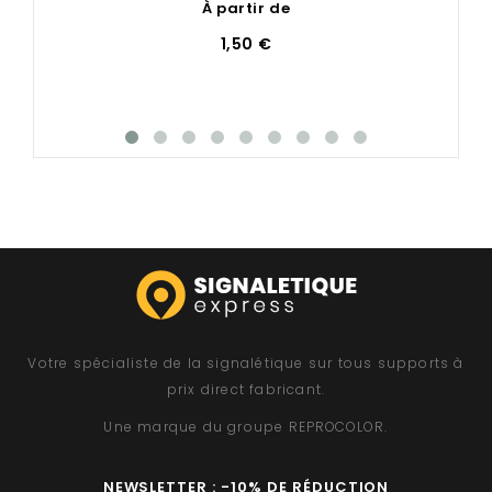
À partir de
1,50 €
Votre spécialiste de la signalétique sur tous supports à
prix direct fabricant.
Une marque du groupe
REPROCOLOR
.
NEWSLETTER : -10% DE RÉDUCTION