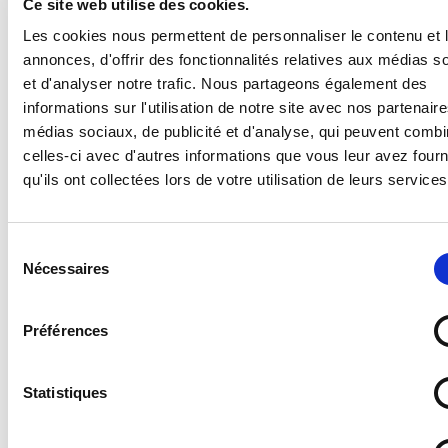
Ce site web utilise des cookies.
Panneau Port des Protections Obligatoires
Les cookies nous permettent de personnaliser le contenu et 
annonces, d'offrir des fonctionnalités relatives aux médias s
Supports disponibles :
et d'analyser notre trafic. Nous partageons également des
informations sur l'utilisation de notre site avec nos partenair
- Forex 2 mm (pvc expansé pour un panneau en
médias sociaux, de publicité et d'analyse, qui peuvent combi
plastique standard, léger et résistant)
- Vitrophanie (autocollant à poser sur une vitre en
celles-ci avec d'autres informations que vous leur avez four
intérieur pour une visibilité de l'extérieur)
qu'ils ont collectées lors de votre utilisation de leurs services
- Vinyle adhésif (autocollant standard)
- PS Choc 1.5 mm (polystyrène rigide ultra résistant)
- Dibond 3 mm (aluminium composite)
Sélection
- Plexi 3 mm (plexiglas transparent)
Nécessaires
du
consentement
Préférences
Statistiques
Quel support choisir ?
Découvrez les caractéristiques détaillées de nos