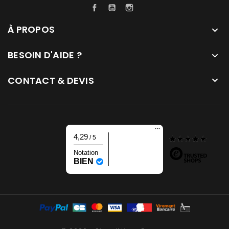
Facebook
YouTube
Instagram
À PROPOS

BESOIN D'AIDE ?

CONTACT & DEVIS

4,29
/ 5
Notation
BIEN