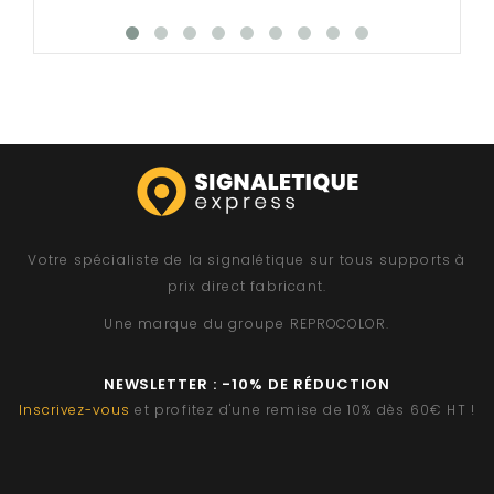
Votre spécialiste de la signalétique sur tous supports à
prix direct fabricant.
Une marque du groupe
REPROCOLOR
.
NEWSLETTER : -10% DE RÉDUCTION
Inscrivez-vous
et profitez d'une remise de 10% dès 60€ HT !