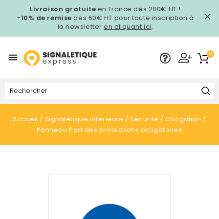
Livraison gratuite
en France dès 200€ HT !
-10% de remise
dès 60€ HT pour toute inscription à
la newsletter
en cliquant ici
.
0

Accueil
Signalétique intérieure
Sécurité
Obligation
Panneau Port des protections obligatoires