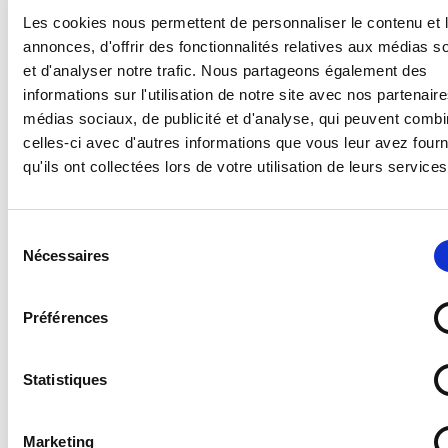
différents signaux, consultez notre article
en cliquant
Les cookies nous permettent de personnaliser le contenu et 
ici
.
annonces, d'offrir des fonctionnalités relatives aux médias s
et d'analyser notre trafic. Nous partageons également des
Caractéristiques :
informations sur l'utilisation de notre site avec nos partenair
médias sociaux, de publicité et d'analyse, qui peuvent combi
- Norme : ISO 7010
celles-ci avec d'autres informations que vous leur avez four
- Catégorie : Evacuation et secours
qu'ils ont collectées lors de votre utilisation de leurs services
- Référence du pictogramme : E038
- Message : Radeau de survie
- Format : Carré
- Couleur : Vert
Sélection
Nécessaires
du
consentement
VOIR PLUS
Supports disponibles :
Préférences
- Forex 2 mm (pvc expansé pour un panneau en
plastique standard, léger et résistant)
- Vitrophanie (autocollant à poser sur une vitre en
Statistiques
VOUS AIMEREZ AUSSI
intérieur pour une visibilité de l'extérieur)
- Vinyle adhésif (autocollant standard)
Marketing
- PS Choc 1.5 mm (polystyrène rigide ultra résistant)