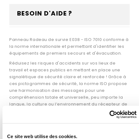
BESOIN D'AIDE ?
Panneau Radeau de survie E038 - ISO 7010 conforme à
la norme internationale et permettant d'identifier les
équipements de premiers secours et d'évacuation.
Réduisez les risques d'accidents sur vos lieux de
travail et espaces publics en mettant en place une
signalétique de sécurité claire et renforcée ! Grâce à
ces pictogrammes de sécurité, la norme ISO propose
une harmonisation des messages pour une
compréhension totale et universelle, peu importe la
langue, la culture ou l’environnement du récepteur de
l’information. Utiliser des signaux de sécurité
conformes à la norme ISO 7010, c'est vous assurer que
votre communication soit bien comprise par tous !
Pour en savoir plus à propos de cette norme et de ses
Ce site web utilise des cookies.