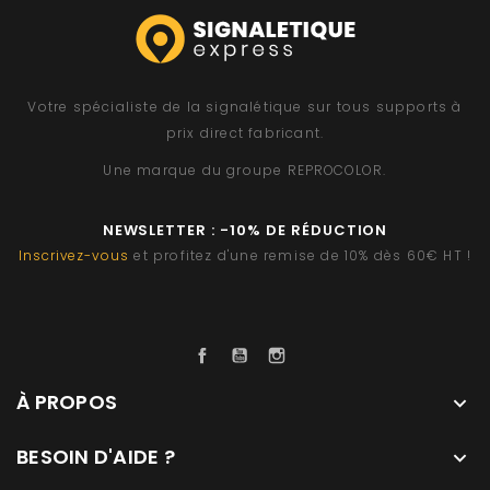
Votre spécialiste de la signalétique sur tous supports à
prix direct fabricant.
Une marque du groupe
REPROCOLOR
.
NEWSLETTER : -10% DE RÉDUCTION
Inscrivez-vous
et profitez d'une remise de 10% dès 60€ HT !
Facebook
YouTube
Instagram
À PROPOS

BESOIN D'AIDE ?
