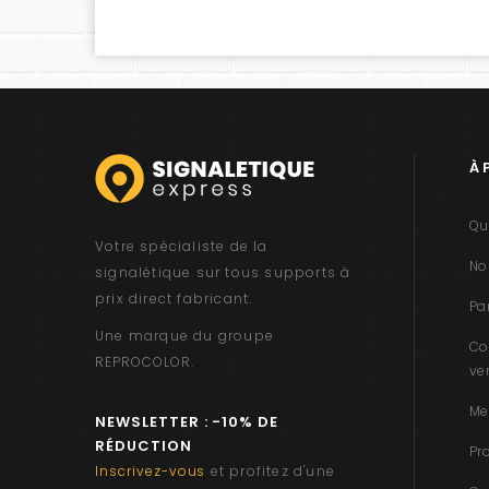
À 
Qu
Votre spécialiste de la
No
signalétique sur tous supports à
prix direct fabricant.
Pa
Une marque du groupe
Co
REPROCOLOR
.
ve
Me
NEWSLETTER : -10% DE
RÉDUCTION
Pr
Inscrivez-vous
et profitez d'une