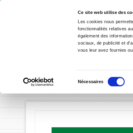
-10% de 
Ce site web utilise des co
Les cookies nous permetten
fonctionnalités relatives 
également des informations
sociaux, de publicité et d
vous leur avez fournies ou 
SIGNALÉTIQUE INTÉRIEURE
SIGNALÉTIQU
Sélection
Accueil
Signalétique intérieure
Nécessaires
du
consentement