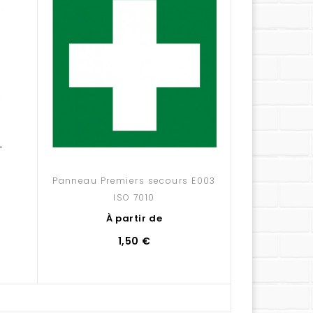
Panneau Premiers secours E003
Panneau Éva
ISO 7010
bas
À partir de
À 
1,50 €