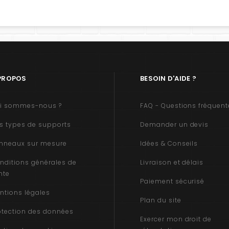
PROPOS
BESOIN D'AIDE ?
i sommes-nous ?
FAQ - Questions fréquent
s types de supports
Demander un devis
nneaux sur mesure
Idées & Conseils
nditions générales de
Livraison et délais
nte
Paiement sécurisé
ntions légales
Plan du site
otection des données
Exercer mon droit de