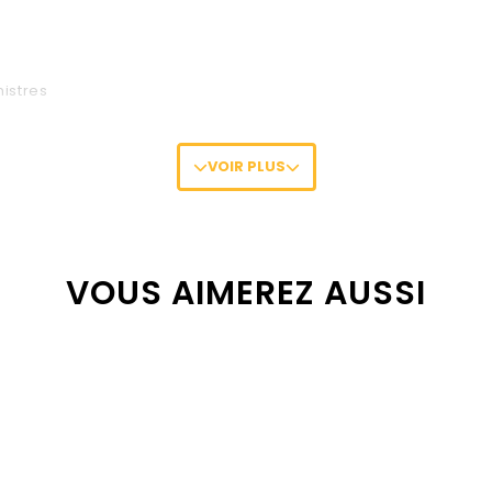
nistres
VOIR PLUS
plastique standard, léger et résistant)
en intérieur pour une visibilité de l'extérieur)
VOUS AIMEREZ AUSSI
tant)