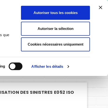
ant ici
.
Autoriser tous les cookies
0
Autoriser la sélection
ns que
Cookies nécessaires uniquement
SIGNALÉTIQUE PERSONNALISABLE
isation des sinistres E052 ISO 7010
ing
Afficher les détails
SATION DES SINISTRES E052 ISO