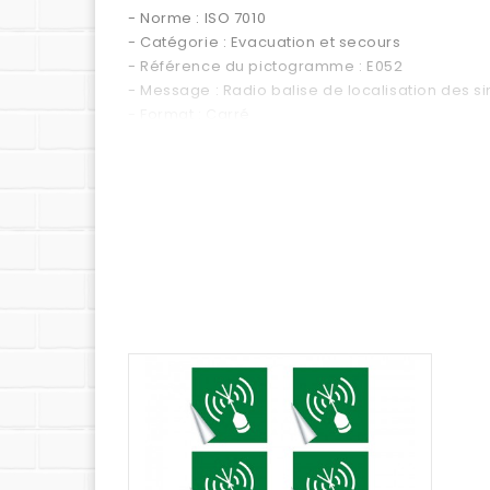
- Norme : ISO 7010
- Catégorie : Evacuation et secours
- Référence du pictogramme : E052
- Message : Radio balise de localisation des si
- Format : Carré
- Couleur : Vert
Supports disponibles :
- Forex 2 mm (pvc expansé pour un panneau en 
- Vitrophanie (autocollant à poser sur une vitre 
- Vinyle adhésif (autocollant standard)
- PS Choc 1.5 mm (polystyrène rigide ultra résis
- Dibond 3 mm (aluminium composite)
- Plexi 3 mm (plexiglas transparent)