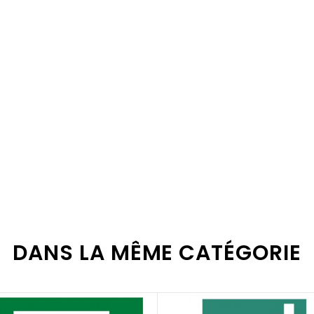
os différents supports
en cliquant ici
.
es pour faciliter la fixation de vos panneaux
en cliquant ici
.
DANS LA MÊME CATÉGORIE