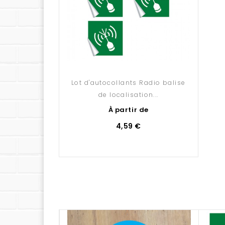
Quel support choisir ?
Découvrez les caractéristiques détaillées de n
Avez-vous pensé à la pose ?
Nous vous proposons une sélection d'accessoir
Lot d'autocollants Radio balise
de localisation...
À partir de
4,59 €