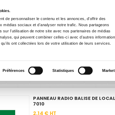
Livraison gratuite
en France dès 200€ HT !
remise
dès 60€ HT pour toute inscription à la newsletter
en cliqu
okies.
t de personnaliser le contenu et les annonces, d'offrir des
aux médias sociaux et d'analyser notre trafic. Nous partageons
 sur l'utilisation de notre site avec nos partenaires de médias
'analyse, qui peuvent combiner celles-ci avec d'autres informatio
qu'ils ont collectées lors de votre utilisation de leurs services.
E EXTÉRIEURE
PANNEAUX ROUTIERS
ACCESSOIRES
Sécurité
Evacuation - Secours
Panneau Radio balise de local
Préférences
Statistiques
Market
PANNEAU RADIO BALISE DE LOCALI
7010
2,14 € HT