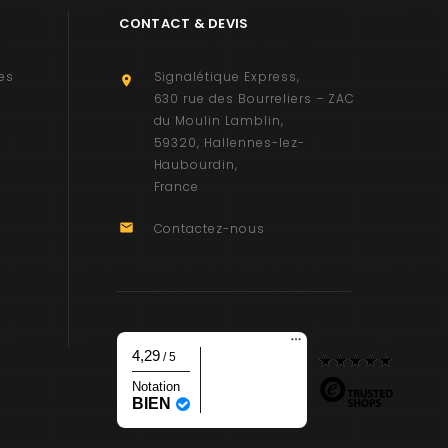
CONTACT & DEVIS
es
Signalétique Express

630 rue des Bourreliers – ZAC
du Moulin Lamblin
59320
Hallennes-lez-
Haubourdin
France

Contactez-nous
4,29
/ 5
Notation
BIEN