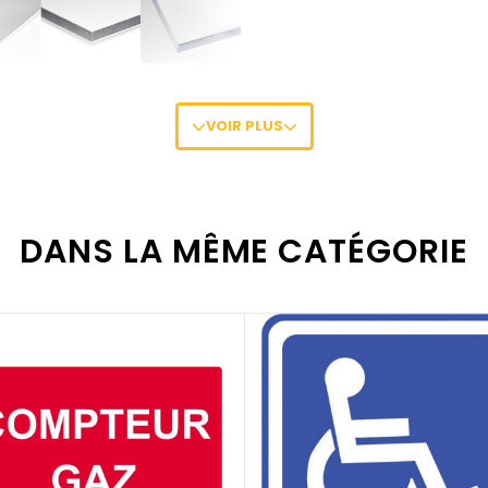
VOIR PLUS
os différents supports
en cliquant ici
.
es pour faciliter la fixation de vos panneaux
en cliquant ici
.
DANS LA MÊME CATÉGORIE