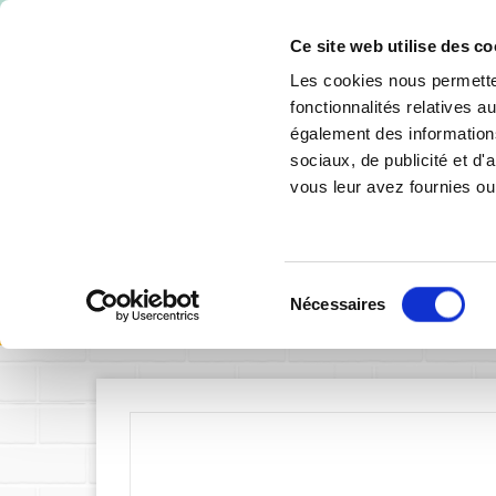
-10% de 
Ce site web utilise des co
Les cookies nous permetten
fonctionnalités relatives 
également des informations
sociaux, de publicité et d
vous leur avez fournies ou 
SIGNALÉTIQUE INTÉRIEURE
SIGNALÉTIQU
Sélection
Accueil
Nécessaires
du
consentement