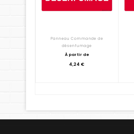
Panneau Commande de
désenfumage
À partir de
4,24 €