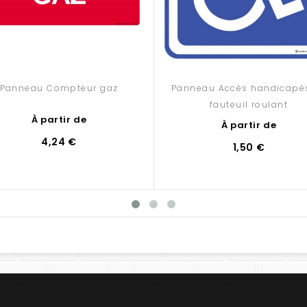
Panneau Compteur gaz
Panneau Accès handicapé
fauteuil roulant
À partir de
À partir de
4,24 €
1,50 €