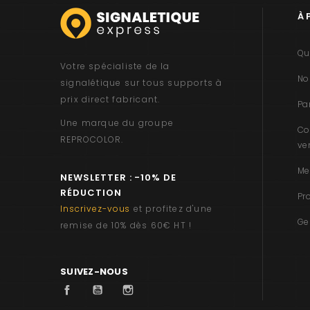
À 
Qu
Votre spécialiste de la
No
signalétique sur tous supports à
prix direct fabricant.
Pa
Une marque du groupe
Co
REPROCOLOR
.
ve
Me
NEWSLETTER : -10% DE
RÉDUCTION
Pr
Inscrivez-vous
et profitez d'une
Ge
remise de 10% dès 60€ HT !
SUIVEZ-NOUS
Facebook
YouTube
Instagram