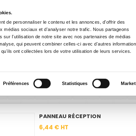
Livraison gratuite
en France dès 200€ HT !
remise
dès 60€ HT pour toute inscription à la newsletter
en cliqu
okies.
t de personnaliser le contenu et les annonces, d'offrir des
aux médias sociaux et d'analyser notre trafic. Nous partageons
 sur l'utilisation de notre site avec nos partenaires de médias
'analyse, qui peuvent combiner celles-ci avec d'autres informatio
qu'ils ont collectées lors de votre utilisation de leurs services.
E EXTÉRIEURE
PANNEAUX ROUTIERS
ACCESSOIRES
Signalétique intérieure
Informations
Orientation
Panneau R
Préférences
Statistiques
Market
PANNEAU RÉCEPTION
6,44 € HT