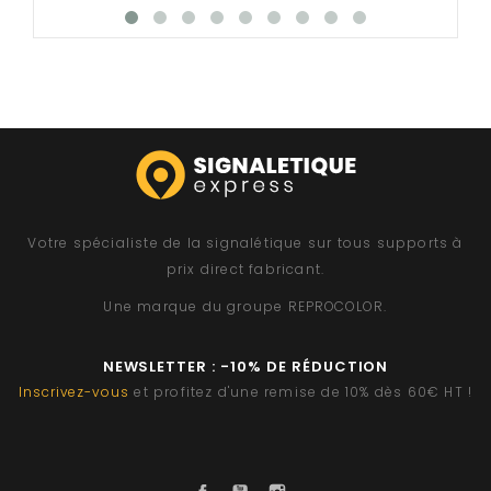
Votre spécialiste de la signalétique sur tous supports à
prix direct fabricant.
Une marque du groupe
REPROCOLOR
.
NEWSLETTER : -10% DE RÉDUCTION
Inscrivez-vous
et profitez d'une remise de 10% dès 60€ HT !
Facebook
YouTube
Instagram