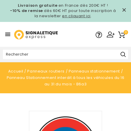
Livraison gratuite
en France dès 200€ HT !
-10% de remise
dès 60€ HT pour toute inscription à
la newsletter
en cliquant ici
.
0

Accueil
Panneaux routiers
Panneaux stationnement
Panneau Stationnement interdit à tous les véhicules du 16
au 31 du mois - B6a3