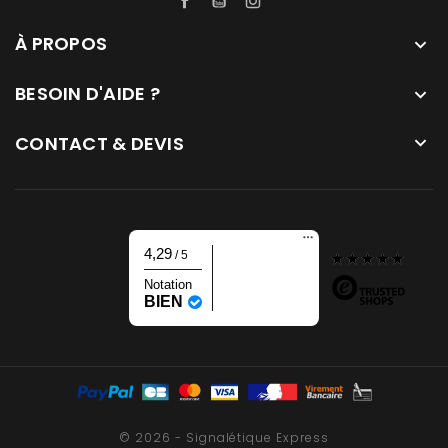
À PROPOS

BESOIN D'AIDE ?

CONTACT & DEVIS

4,29
/ 5
Notation
BIEN
© 2026 - Signalétique Express