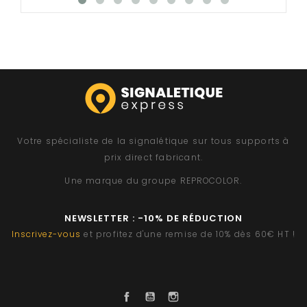
Votre spécialiste de la signalétique sur tous supports à
prix direct fabricant.
Une marque du groupe
REPROCOLOR
.
NEWSLETTER : -10% DE RÉDUCTION
Inscrivez-vous
et profitez d'une remise de 10% dès 60€ HT !
Facebook
YouTube
Instagram