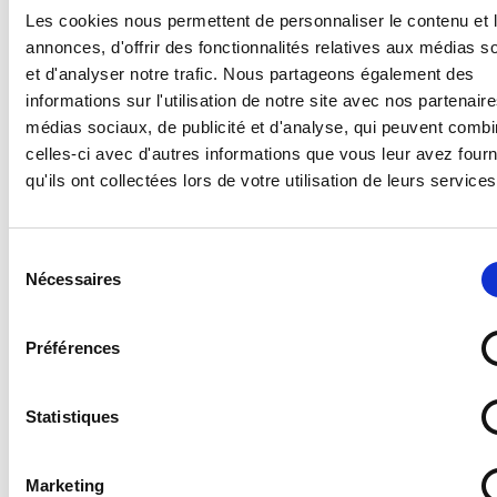
Les cookies nous permettent de personnaliser le contenu et 
annonces, d'offrir des fonctionnalités relatives aux médias s
Supports disponibles :
et d'analyser notre trafic. Nous partageons également des
- Forex 2 mm (pvc expansé pour un panneau en
informations sur l'utilisation de notre site avec nos partenair
plastique standard, léger et résistant)
médias sociaux, de publicité et d'analyse, qui peuvent combi
- Vitrophanie (autocollant à poser sur une vitre en
celles-ci avec d'autres informations que vous leur avez four
intérieur pour une visibilité de l'extérieur)
qu'ils ont collectées lors de votre utilisation de leurs services
- Vinyle adhésif (autocollant standard)
- PS Choc 1.5 mm (polystyrène rigide ultra résistant)
- Dibond 3 mm (aluminium composite)
Sélection
- Plexi 3 mm (plexiglas transparent)
Nécessaires
du
consentement
Préférences
Statistiques
Quel support choisir ?
Découvrez les caractéristiques détaillées de nos
Marketing
différents supports
en cliquant ici
.