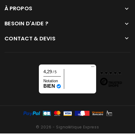
À PROPOS

BESOIN D'AIDE ?

CONTACT & DEVIS

4,29
/ 5
Notation
BIEN
© 2026 - Signalétique Express