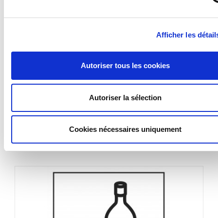
Avez-vous pensé à la pose ?
Nous vous proposons une sélection d'accessoires
Afficher les détail
pour faciliter la fixation de vos panneaux
en cliquant
ici
.
Autoriser tous les cookies
VOIR PLUS
Autoriser la sélection
DANS LA MÊME
Cookies nécessaires uniquement
CATÉGORIE