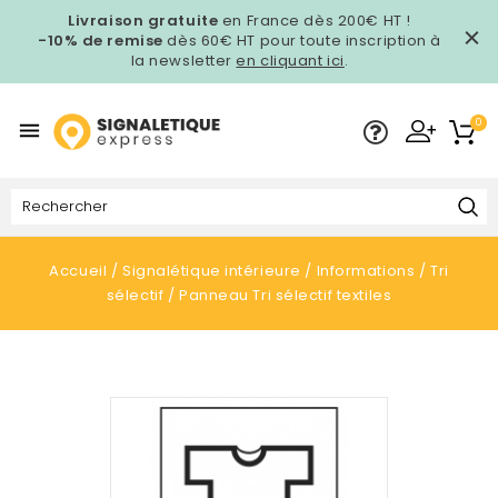
Livraison gratuite
en France dès 200€ HT !
-10% de remise
dès 60€ HT pour toute inscription à
la newsletter
en cliquant ici
.
0

Accueil
Signalétique intérieure
Informations
Tri
sélectif
Panneau Tri sélectif textiles