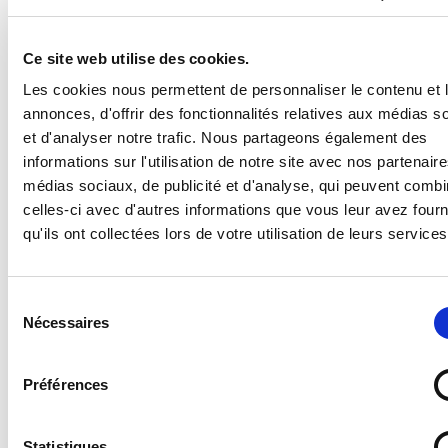
BESOIN D'AIDE ?
Ce site web utilise des cookies.
Les cookies nous permettent de personnaliser le contenu et 
Panneau Veuillez vous adresser au poste de garde
annonces, d'offrir des fonctionnalités relatives aux médias s
et d'analyser notre trafic. Nous partageons également des
Supports disponibles :
informations sur l'utilisation de notre site avec nos partenair
- Forex 2 mm (pvc expansé pour un panneau en
médias sociaux, de publicité et d'analyse, qui peuvent combi
plastique standard, léger et résistant)
celles-ci avec d'autres informations que vous leur avez four
- Vitrophanie (autocollant à poser sur une vitre en
qu'ils ont collectées lors de votre utilisation de leurs services
intérieur pour une visibilité de l'extérieur)
- Vinyle adhésif (autocollant standard)
- PS Choc 1.5 mm (polystyrène rigide ultra résistant)
Sélection
- Dibond 3 mm (aluminium composite)
Nécessaires
du
- Plexi 3 mm (plexiglas transparent)
consentement
Préférences
Statistiques