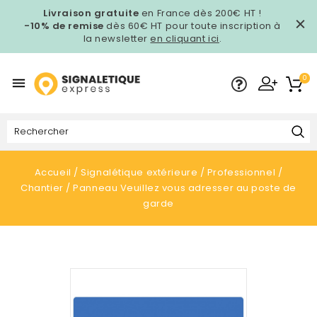
Livraison gratuite
en France dès 200€ HT !
-10% de remise
dès 60€ HT pour toute inscription à
la newsletter
en cliquant ici
.
0

Accueil
Signalétique extérieure
Professionnel
Chantier
Panneau Veuillez vous adresser au poste de
garde