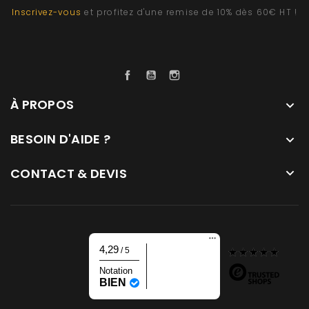
Inscrivez-vous
et profitez d'une remise de 10% dès 60€ HT !
Facebook
YouTube
Instagram
À PROPOS

BESOIN D'AIDE ?

CONTACT & DEVIS

4,29
/ 5
Notation
BIEN