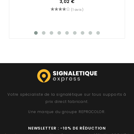
3,02 €
(1 avis)
Votre spécialiste de la signalétique sur tous supports à
prix direct fabricant.
Une marque du groupe
REPROCOLOR
.
NEWSLETTER : -10% DE RÉDUCTION