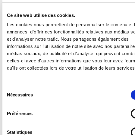
Ce site web utilise des cookies.
Panneau Zone interdite sans motif de service
Les cookies nous permettent de personnaliser le contenu et 
annonces, d'offrir des fonctionnalités relatives aux médias s
et d'analyser notre trafic. Nous partageons également des
Supports disponibles :
informations sur l'utilisation de notre site avec nos partenair
- Forex 2 mm (pvc expansé pour un panneau en
médias sociaux, de publicité et d'analyse, qui peuvent combi
plastique standard, léger et résistant)
celles-ci avec d'autres informations que vous leur avez four
- Vitrophanie (autocollant à poser sur une vitre en
qu'ils ont collectées lors de votre utilisation de leurs services
intérieur pour une visibilité de l'extérieur)
- Vinyle adhésif (autocollant standard)
- PS Choc 1.5 mm (polystyrène rigide ultra résistant)
Sélection
- Dibond 3 mm (aluminium composite)
Nécessaires
- Plexi 3 mm (plexiglas transparent)
du
consentement
Préférences
Statistiques