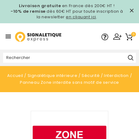
Livraison gratuite
en France dès 200€ HT !
-10% de remise
dès 60€ HT pour toute inscription à
la newsletter
en cliquant ici
.
0

Accueil
Signalétique intérieure
Sécurité
Interdiction
Panneau Zone interdite sans motif de service