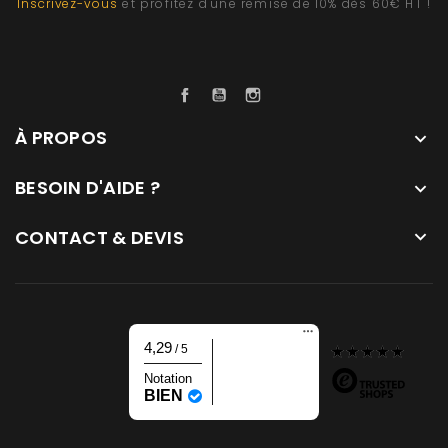
Inscrivez-vous
et profitez d'une remise de 10% dès 60€ HT !
Facebook
YouTube
Instagram
À PROPOS

BESOIN D'AIDE ?

CONTACT & DEVIS

4,29
/ 5
Notation
BIEN