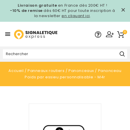
Livraison gratuite
en France dès 200€ HT !
-10% de remise
dès 60€ HT pour toute inscription à
la newsletter
en cliquant ici
.
0

Accueil
Panneaux routiers
Panonceaux
Panonceau
Poids par essieu personnalisable - M4r