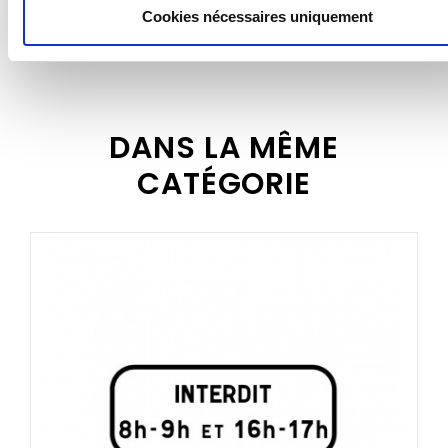
- Gamme SITE (structure standard en acier
Cookies nécessaires uniquement
monobloc revêtue Galfan® zinc-aluminium avec rails
VOIR PLUS
soudés au dos)
- Gamme EMPREINTE (structure très légère conçue à
100 % en aluminium avec profilé d'entourage)
Classes disponibles :
DANS LA MÊME
- Classe 1 (rétroréflexion minimale - utilisable lorsque
CATÉGORIE
la classe 2 n’est pas obligatoire ou pour un usage
privé)
- Classe 2 (rétroréflexion haute - obligatoire à plus de
2 m de haut, sur autoroutes et routes à grande
circulation, ou lorsque la vitesse est supérieure à 70
km/h)
- Classe 3 (rétroréflexion très haute - utilisable à plus
de 2 m de haut ou lorsque la vitesse est supérieure à
70 km/h)