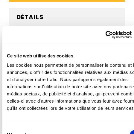
DÉTAILS
AVIS CLIENTS
Ce site web utilise des cookies.
Les cookies nous permettent de personnaliser le contenu et 
BESOIN D'AIDE ?
annonces, d'offrir des fonctionnalités relatives aux médias s
et d'analyser notre trafic. Nous partageons également des
informations sur l'utilisation de notre site avec nos partenair
médias sociaux, de publicité et d'analyse, qui peuvent combi
Ce panonceau M4r pour panneaux de type B est
celles-ci avec d'autres informations que vous leur avez four
proposé en structure acier ou aluminium, en plusieurs
dimensions et avec un revêtement rétroréfléchissant
qu'ils ont collectées lors de votre utilisation de leurs services
de classes 1, 2 ou 3.
- Panonceau de signalisation de police à dos ouvert
Sélection
- Résistant à la corrosion