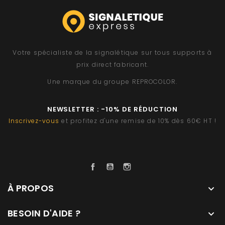
Votre spécialiste de la signalétique sur tous supports à
prix direct fabricant.
Une marque du groupe
REPROCOLOR
.
NEWSLETTER : -10% DE RÉDUCTION
Inscrivez-vous
et profitez d'une remise de 10% dès 60€ HT !
Facebook
YouTube
Instagram
À PROPOS

BESOIN D'AIDE ?
