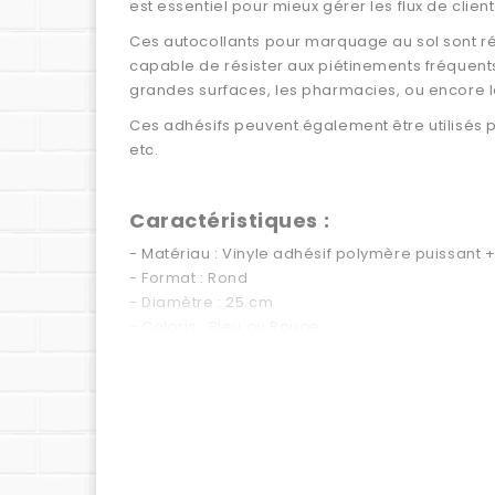
est essentiel pour mieux gérer les flux de client
Ces autocollants pour marquage au sol sont réa
capable de résister aux piétinements fréquent
grandes surfaces, les pharmacies, ou encore l
Ces adhésifs peuvent également être utilisés po
etc.
Caractéristiques :
- Matériau : Vinyle adhésif polymère puissant 
- Format : Rond
- Diamètre : 25 cm
- Coloris : Bleu ou Rouge
- 7 combinaisons de direction au choix
- Facile et rapide à poser sur surface propre et
- Résiste au passage fréquent de piétons