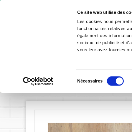
-10% de 
Ce site web utilise des co
Les cookies nous permetten
fonctionnalités relatives 
également des informations
sociaux, de publicité et d
vous leur avez fournies ou 
SIGNALÉTIQUE INTÉRIEURE
SIGNALÉTIQU
Sélection
Accueil
Signalétique intérieure
Nécessaires
du
consentement