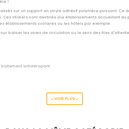
èle !
lisés sur un support en vinyle adhésif polymère puissant. Ce d
s. Ces stickers sont destinés aux établissements accueillant d
es établissements scolaires ou les hôtels par exemple.
ur baliser les voies de circulation ou le sens des files d'attent
+ traitement antidérapant
 lisse
VOIR PLUS