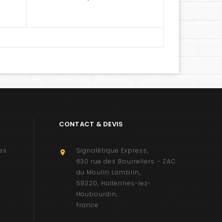
CONTACT & DEVIS
es
Signalétique Express

630 rue des Bourreliers – ZAC
du Moulin Lamblin
59320
Hallennes-lez-
Haubourdin
France