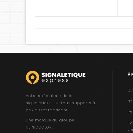
À 
Qu
Votre spécialiste de la
No
signalétique sur tous supports à
prix direct fabricant.
Pa
Une marque du groupe
Co
REPROCOLOR
.
ve