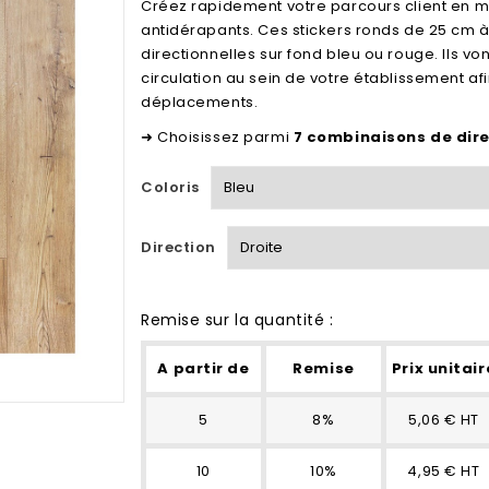
Créez rapidement votre parcours client en m
antidérapants. Ces stickers ronds de 25 cm à
directionnelles sur fond bleu ou rouge. Ils 
circulation au sein de votre établissement af
déplacements.
➜ Choisissez parmi
7 combinaisons de dir
Coloris
Direction
Remise sur la quantité :
A partir de
Remise
Prix unitair
5
8%
5,06 € HT
10
10%
4,95 € HT