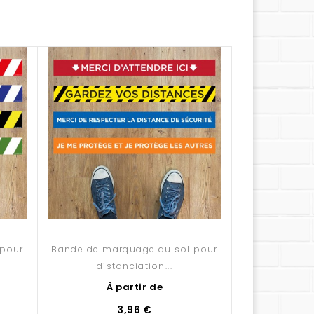
 pour
Bande de marquage au sol pour
Sticker de s
distanciation...
S
À partir de
À 
3,96 €