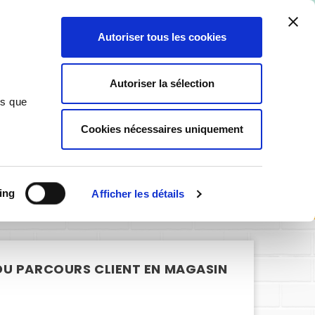
ant ici
.
Autoriser tous les cookies
0
Autoriser la sélection
ns que
Cookies nécessaires uniquement
SIGNALÉTIQUE PERSONNALISABLE
sage du parcours client en magasin
ing
Afficher les détails
 DU PARCOURS CLIENT EN MAGASIN