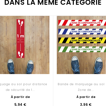
DANS LA MÊME CATÉGORIE
quage au sol pour distance
Bande de marquage au sol
de sécurité de 1...
Zone de...
À partir de
À partir de
5,94 €
3,96 €