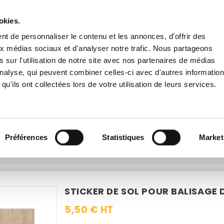
Livraison gratuite
en France dès 200€ HT !
remise
dès 60€ HT pour toute inscription à la newsletter
en cliqu
okies.
t de personnaliser le contenu et les annonces, d'offrir des
aux médias sociaux et d'analyser notre trafic. Nous partageons
 sur l'utilisation de notre site avec nos partenaires de médias
'analyse, qui peuvent combiner celles-ci avec d'autres informatio
qu'ils ont collectées lors de votre utilisation de leurs services.
E EXTÉRIEURE
PANNEAUX ROUTIERS
ACCESSOIRES
Protection & Santé
Marquage au sol
Sticker de sol pour bali
Préférences
Statistiques
Market
STICKER DE SOL POUR BALISAGE
5,50 € HT