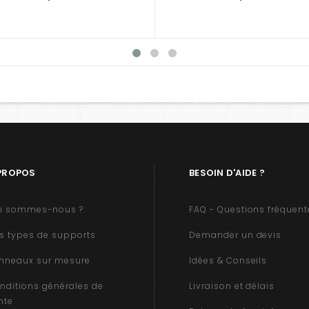
PROPOS
BESOIN D'AIDE ?
i sommes-nous ?
FAQ - Questions fréquent
s types de supports
Demander un devis
nneaux sur mesure
Idées & Conseils
nditions générales de
Livraison et délais
nte