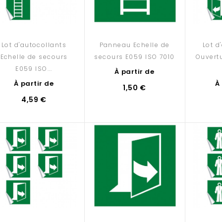
Lot d'autocollants
Panneau Echelle de
Lot d
Echelle de secours
secours E059 ISO 7010
Ouvertu
E059 ISO...
À partir de
À partir de
À
1,50 €
4,59 €