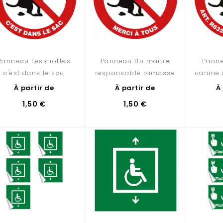
Panneau Les crottes
Panneau Un maître
Panne
c'est dans le sac
responsable ramasse
canine i
À partir de
À partir de
À
1,50 €
1,50 €