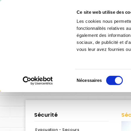
-10% de 
Ce site web utilise des co
Les cookies nous permetten
fonctionnalités relatives 
également des informations
sociaux, de publicité et d
vous leur avez fournies ou 
SIGNALÉTIQUE INTÉRIEURE
SIGNALÉTIQU
Sélection
Nécessaires
du
consentement
Sécurité
Séc
Evacuation - Secours