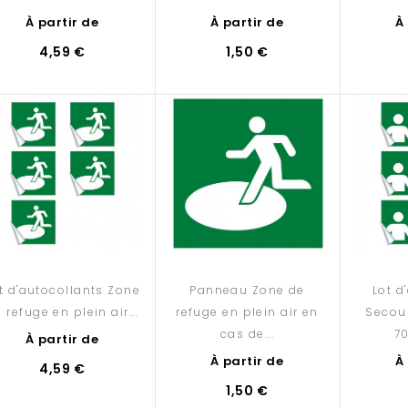
À partir de
À partir de
À
4,59 €
1,50 €
t d'autocollants Zone
Panneau Zone de
Lot d
 refuge en plein air...
refuge en plein air en
Secour
cas de...
70
À partir de
À partir de
À
4,59 €
1,50 €