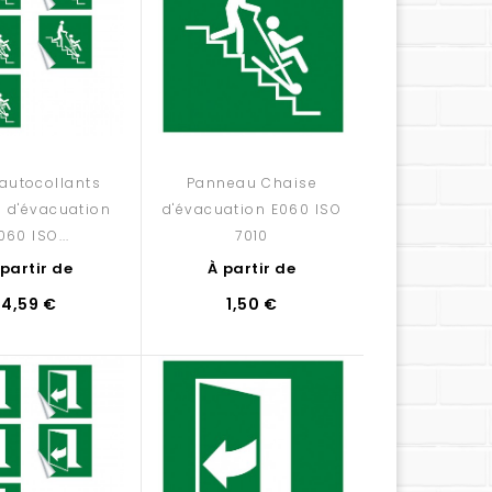
'autocollants
Panneau Chaise
 d'évacuation
d'évacuation E060 ISO
060 ISO...
7010
 partir de
À partir de
4,59 €
1,50 €