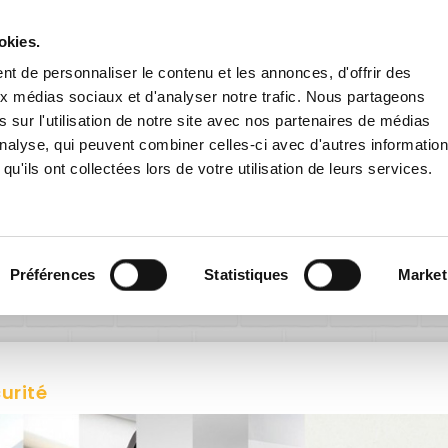
Livraison gratuite
en France dès 200€ HT !
remise
dès 60€ HT pour toute inscription à la newsletter
en cliqu
okies.
t de personnaliser le contenu et les annonces, d'offrir des
aux médias sociaux et d'analyser notre trafic. Nous partageons
 sur l'utilisation de notre site avec nos partenaires de médias
'analyse, qui peuvent combiner celles-ci avec d'autres informatio
qu'ils ont collectées lors de votre utilisation de leurs services.
E EXTÉRIEURE
PANNEAUX ROUTIERS
ACCESSOIRES
Accueil
Signalétique intérieure
Sécurité
Préférences
Statistiques
Market
urité