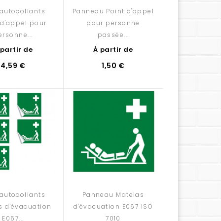
'autocollants
Panneau Point d'appel
 d'appel pour
pour personne
ersonne...
passée...
 partir de
À partir de
4,59 €
1,50 €
'autocollants
Panneau Matelas
s d'évacuation
d'évacuation E067 ISO
E067...
7010