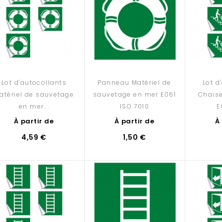
Lot d'autocollants
Panneau Matériel de
Lot d
atériel de sauvetage
sauvetage en mer E061
Chaise
en mer...
ISO 7010
E
À partir de
À partir de
À
4,59 €
1,50 €