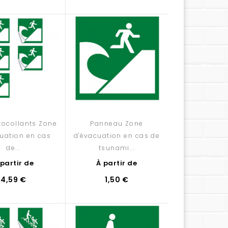
utocollants Zone
Panneau Zone
uation en cas
d'évacuation en cas de
de...
tsunami...
 partir de
À partir de
4,59 €
1,50 €