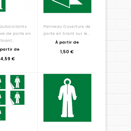
'autocollants
Panneau Ouverture de
re de porte en
porte en tirant sur le...
tirant...
À partir de
 partir de
1,50 €
4,59 €