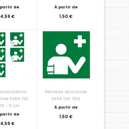
 partir de
À partir de
4,59 €
1,50 €
'autocollants
Panneau Secouriste
iste E064 ISO
E064 ISO 7010
10 - 5 cm
À partir de
 partir de
1,50 €
4,59 €