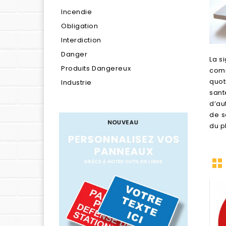
Incendie
Obligation
Interdiction
Danger
La s
Produits Dangereux
comm
quot
Industrie
sant
d’au
de s
du p