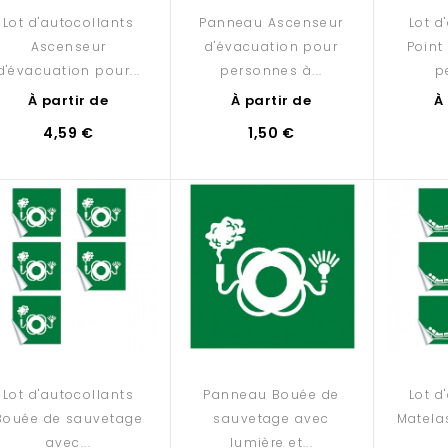
Lot d'autocollants
Panneau Ascenseur
Lot d
Ascenseur
d'évacuation pour
Point
d'évacuation pour...
personnes à...
p
À partir de
À partir de
À
4,59 €
1,50 €
Lot d'autocollants
Panneau Bouée de
Lot d
Bouée de sauvetage
sauvetage avec
Matela
avec...
lumière et...