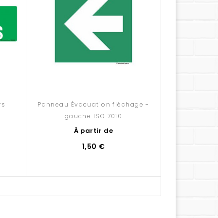
rs
Panneau Évacuation flèchage -
Panneau Sor
gauche ISO 7010
droite)
À partir de
À 
1,50 €