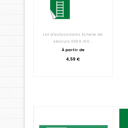
Quel support choisir ?
Découvrez les caractéristiques détaillées de n
Avez-vous pensé à la pose ?
Nous vous proposons une sélection d'accessoir
Lot d'autocollants Echelle de
secours E059 ISO...
À partir de
4,59 €