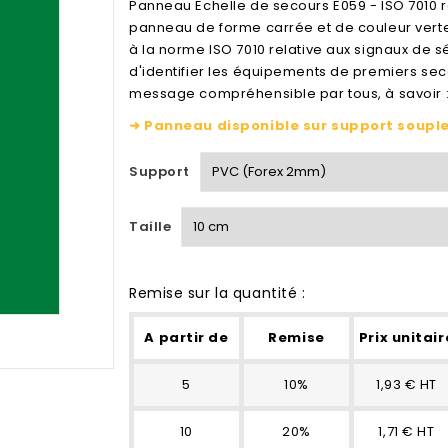
Panneau Echelle de secours E059 - ISO 7010 
panneau de forme carrée et de couleur verte.
à la norme ISO 7010 relative aux signaux de sé
d'identifier les équipements de premiers seco
message compréhensible par tous, à savoir :
➜ Panneau disponible sur support souple 
Support
Taille
Remise sur la quantité :
A partir de
Remise
Prix unitair
5
10%
1,93 € HT
10
20%
1,71 € HT