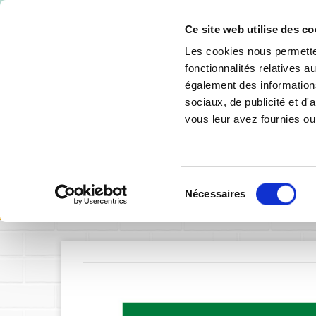
-10% de 
Ce site web utilise des co
Les cookies nous permetten
fonctionnalités relatives 
également des informations
sociaux, de publicité et d
vous leur avez fournies ou 
SIGNALÉTIQUE INTÉRIEURE
SIGNALÉTIQU
Sélection
Accueil
Signalétique 
Nécessaires
du
consentement