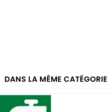
os différents supports
en cliquant ici
.
es pour faciliter la fixation de vos panneaux
en cliquant ici
.
DANS LA MÊME CATÉGORIE