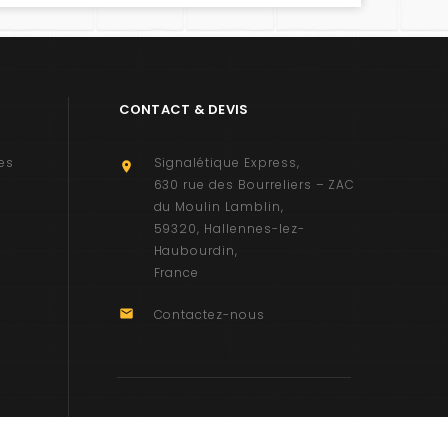
CONTACT & DEVIS
es
Signalétique Express

630 rue des Bourreliers – ZAC
du Moulin Lamblin
59320
Hallennes-lez-
Haubourdin
France

Contactez-nous
4,29
/ 5