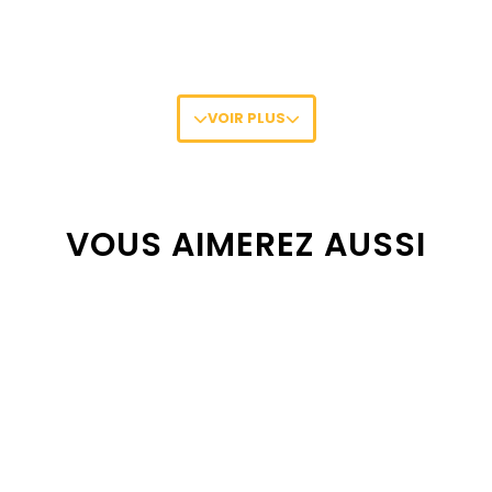
VOIR PLUS
plastique standard, léger et résistant)
en intérieur pour une visibilité de l'extérieur)
VOUS AIMEREZ AUSSI
tant)