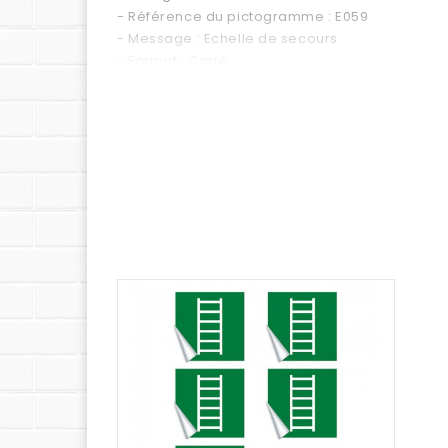
- Référence du pictogramme : E059
- Message : Echelle de secours
- Format : Carré
- Couleur : Vert
Supports disponibles :
- Forex 2 mm (pvc expansé pour un panneau en 
- Vitrophanie (autocollant à poser sur une vitre 
- Vinyle adhésif (autocollant standard)
- PS Choc 1.5 mm (polystyrène rigide ultra résis
- Dibond 3 mm (aluminium composite)
- Plexi 3 mm (plexiglas transparent)