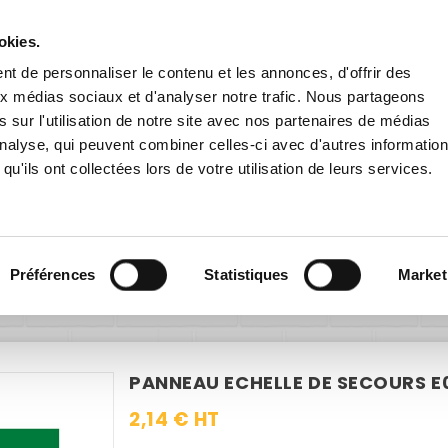
Livraison gratuite
en France dès 200€ HT !
remise
dès 60€ HT pour toute inscription à la newsletter
en cliqu
okies.
t de personnaliser le contenu et les annonces, d'offrir des
aux médias sociaux et d'analyser notre trafic. Nous partageons
 sur l'utilisation de notre site avec nos partenaires de médias
'analyse, qui peuvent combiner celles-ci avec d'autres informatio
qu'ils ont collectées lors de votre utilisation de leurs services.
E EXTÉRIEURE
PANNEAUX ROUTIERS
ACCESSOIRES
intérieure
Sécurité
Evacuation - Secours
Panneau Echelle de
Préférences
Statistiques
Market
PANNEAU ECHELLE DE SECOURS E0
2,14 € HT