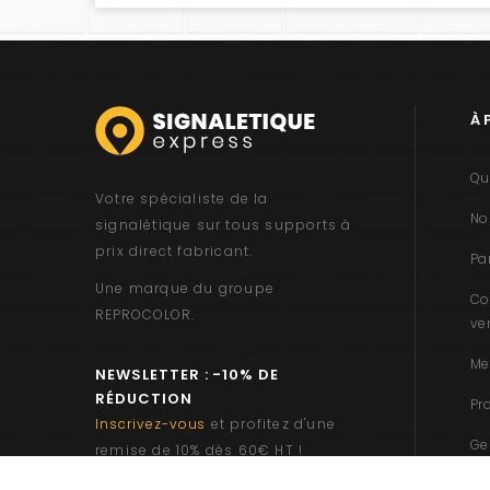
À 
Qu
Votre spécialiste de la
No
signalétique sur tous supports à
prix direct fabricant.
Pa
Une marque du groupe
Co
REPROCOLOR
.
ve
Me
NEWSLETTER : -10% DE
RÉDUCTION
Pr
Inscrivez-vous
et profitez d'une
Ge
remise de 10% dès 60€ HT !