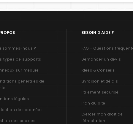
PROPOS
BESOIN D'AIDE ?
i sommes-nous ?
FAQ - Questions fréquent
s types de supports
Demander un devis
nneaux sur mesure
Idées & Conseils
nditions générales de
Livraison et délais
nte
Paiement sécurisé
ntions légales
Plan du site
otection des données
Exercer mon droit de
stion des cookies
rétractation