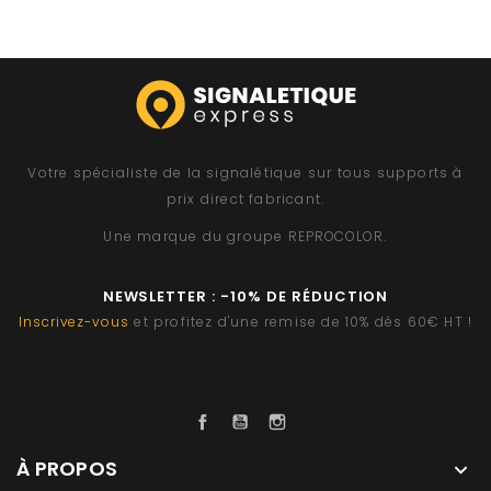
Votre spécialiste de la signalétique sur tous supports à
prix direct fabricant.
Une marque du groupe
REPROCOLOR
.
NEWSLETTER : -10% DE RÉDUCTION
Inscrivez-vous
et profitez d'une remise de 10% dès 60€ HT !
Facebook
YouTube
Instagram
À PROPOS
