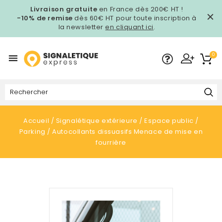
Livraison gratuite
en France dès 200€ HT !
-10% de remise
dès 60€ HT pour toute inscription à
la newsletter
en cliquant ici
.
0

Accueil
Signalétique extérieure
Espace public
Parking
Autocollants dissuasifs Menace de mise en
fourrière