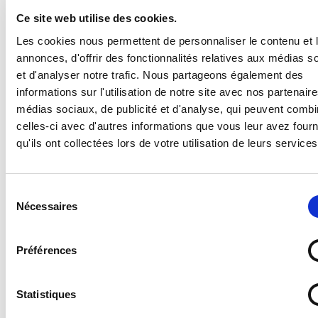
dégrader ou détériorer les véhicules des
Ce site web utilise des cookies.
contrevenants, mais simplement d'informer d'une
infraction.
Les cookies nous permettent de personnaliser le contenu et 
annonces, d'offrir des fonctionnalités relatives aux médias s
et d'analyser notre trafic. Nous partageons également des
Caractéristiques des stickers
informations sur l'utilisation de notre site avec nos partenair
dissuasifs Menace de mise en
médias sociaux, de publicité et d'analyse, qui peuvent combi
fourrière :
celles-ci avec d'autres informations que vous leur avez four
- Matériau : Papier ultra-déchirable et colle puissante
qu'ils ont collectées lors de votre utilisation de leurs services
- Mention : Menace de mise en fourrière
- Format : Carré
VOIR PLUS
- Facile et rapide à coller sur surface propre et lisse
Sélection
- Très difficile à décoller après quelques minutes de
Nécessaires
du
pose, le papier se déchire en petits morceaux
consentement
VOUS AIMEREZ AUSSI
Préférences
Dimensions disponibles :
- 7,5 x 7,5 cm
Statistiques
- 10 x 10 cm
- 15 x 15 cm