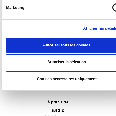
- 20 x 20 cm
Marketing
Conditionnements proposés :
Afficher les détail
- Lot de 25
- Lot de 50
- Lot de 100
Autoriser tous les cookies
- Lot de 250
- Lot de 500
Autoriser la sélection
Cookies nécessaires uniquement
Autocollants dissuasifs Stationnement gênant
A
À partir de
5,90 €