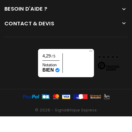
BESOIN D'AIDE ?

CONTACT & DEVIS

4,29
/ 5
Notation
BIEN
© 2026 - Signalétique Express