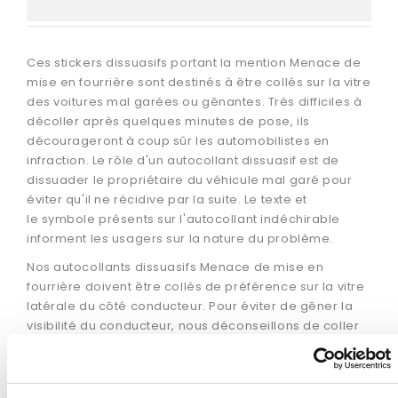
Ces stickers dissuasifs portant la mention Menace de
mise en fourrière sont destinés à être collés sur la vitre
des voitures mal garées ou gênantes. Très difficiles à
décoller après quelques minutes de pose, ils
décourageront à coup sûr les automobilistes en
infraction. Le rôle d'un autocollant dissuasif est de
dissuader le propriétaire du véhicule mal garé pour
éviter qu'il ne récidive par la suite. Le texte et
le symbole présents sur l'autocollant indéchirable
informent les usagers sur la nature du problème.
Nos autocollants dissuasifs Menace de mise en
fourrière doivent être collés de préférence sur la vitre
latérale du côté conducteur. Pour éviter de gêner la
visibilité du conducteur, nous déconseillons de coller
toute étiquette dissuasive sur le pare-brise du
véhicule ou sur la vitre arrière. Ces autocollants
dissuasifs indéchirables n'ont pas pour vocation de