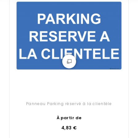
Panneau Parking réservé à la clientèle
P
À partir de
4,83 €