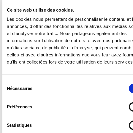
Ce site web utilise des cookies.
Panneau Stationnement Interdit Accès Pompiers
Les cookies nous permettent de personnaliser le contenu et 
annonces, d'offrir des fonctionnalités relatives aux médias s
Supports disponibles :
et d'analyser notre trafic. Nous partageons également des
- Forex 2 mm (pvc expansé pour un panneau en
informations sur l'utilisation de notre site avec nos partenair
plastique standard, léger et résistant)
médias sociaux, de publicité et d'analyse, qui peuvent combi
- Vitrophanie (autocollant à poser sur une vitre en
celles-ci avec d'autres informations que vous leur avez four
intérieur pour une visibilité de l'extérieur)
qu'ils ont collectées lors de votre utilisation de leurs services
- Vinyle adhésif (autocollant standard)
- PS Choc 1.5 mm (polystyrène rigide ultra résistant)
- Dibond 3 mm (aluminium composite)
Sélection
- Plexi 3 mm (plexiglas transparent)
Nécessaires
du
consentement
Préférences
Statistiques
Quel support choisir ?