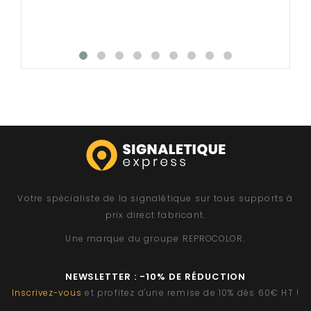
Votre spécialiste de la signalétique sur tous supports à
prix direct fabricant.
Une marque du groupe
REPROCOLOR
.
NEWSLETTER : -10% DE RÉDUCTION
Inscrivez-vous
et profitez d'une remise de 10% dès 60€ HT !