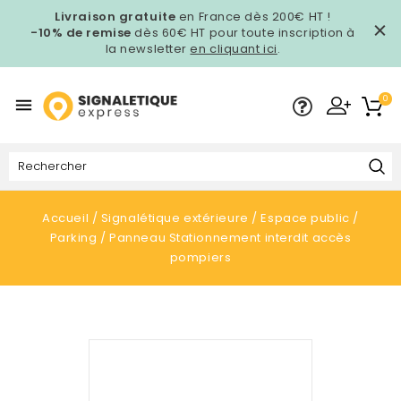
Livraison gratuite
en France dès 200€ HT !
-10% de remise
dès 60€ HT pour toute inscription à
la newsletter
en cliquant ici
.
0

Accueil
Signalétique extérieure
Espace public
Parking
Panneau Stationnement interdit accès
pompiers