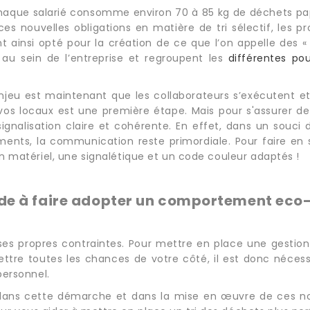
que salarié consomme environ 70 à 85 kg de déchets papi
s nouvelles obligations en matière de tri sélectif, les p
 ainsi opté pour la création de ce que l’on appelle des « P
 au sein de l’entreprise et regroupent les
différentes pou
l’enjeu est maintenant que les collaborateurs s’exécutent e
os locaux est une première étape. Mais pour s'assurer de 
nalisation claire et cohérente. En effet, dans un souci 
ments, la communication reste primordiale. Pour faire en s
un matériel, une signalétique et un code couleur adaptés !
ide à faire adopter un comportement eco-
es propres contraintes. Pour mettre en place une gestion d
ttre toutes les chances de votre côté, il est donc néces
personnel.
s cette démarche et dans la mise en œuvre de ces nouv