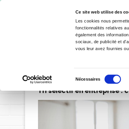
-10% de 
Ce site web utilise des co
Les cookies nous permetten
fonctionnalités relatives 
également des informations
sociaux, de publicité et d
vous leur avez fournies ou 
SIGNALÉTIQUE INTÉRIEURE
SIGNALÉTIQU
Sélection
Nécessaires
du
Tri sélectif en entreprise 
consentement