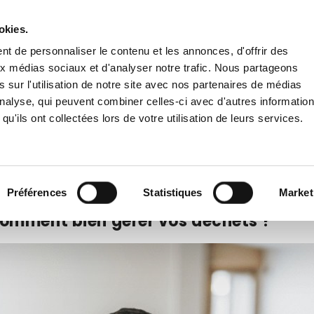
Livraison gratuite
en France dès 200€ HT !
remise
dès 60€ HT pour toute inscription à la newsletter
en cliqu
okies.
t de personnaliser le contenu et les annonces, d'offrir des
aux médias sociaux et d'analyser notre trafic. Nous partageons
 sur l'utilisation de notre site avec nos partenaires de médias
'analyse, qui peuvent combiner celles-ci avec d'autres informatio
qu'ils ont collectées lors de votre utilisation de leurs services.
E EXTÉRIEURE
PANNEAUX ROUTIERS
ACCESSOIRES
Préférences
Statistiques
Market
: comment bien gérer vos déchets ?