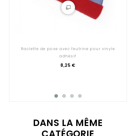
- Résistant aux UV, aux produits chimiques et aux fortes
variations de température
- Facile à poser sur surface propre et lisse
- Conforme au dispositif CLP et à la norme NFX 08-100
- Pas besoin de ciseaux : Une flèche prédécoupée à
chaque extrémité peut être retirée pour faciliter la
pose
Raclette de pose avec feutrine pour vinyle
adhésif
8,25 €
Dimensions disponibles :
- 15 x 1,2 cm
- 25 x 2,6 cm
- 35,5 x 3,7 cm
- 45 x 5,2 cm
Conditionnements proposés :
DANS LA MÊME
- À l'unité
CATÉGORIE
- Lot de 5