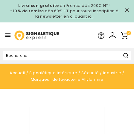
Livraison gratuite
en France dès 200€ HT !
-10% de remise
dès 60€ HT pour toute inscription à
la newsletter
en cliquant ici
.
0

Accueil
Signalétique intérieure
Sécurité
Industrie
Marqueur de tuyauterie Allylamine