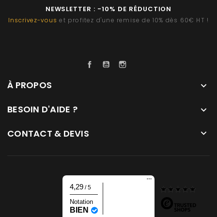
NEWSLETTER : -10% DE RÉDUCTION
Inscrivez-vous
et profitez d'une remise de 10% dès 60€ HT !
Facebook
YouTube
Instagram
À PROPOS

BESOIN D'AIDE ?

CONTACT & DEVIS

4,29
/ 5
Notation
BIEN