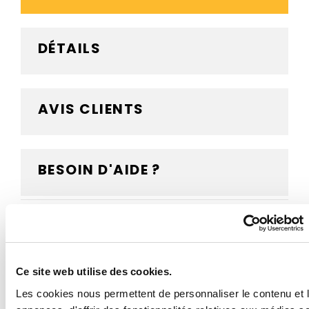
DÉTAILS
AVIS CLIENTS
BESOIN D'AIDE ?
Etiquette autocollante pour tuyauterie de couleur
violette, portant la mention Allylamine et appartenant
à la catégorie de fluides Acides et bases.
Ce site web utilise des cookies.
Le marquage de la tuyauterie en industrie chimique
Les cookies nous permettent de personnaliser le contenu et 
est obligatoire pour pouvoir identifier de façon claire