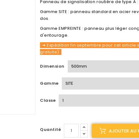
Panneau de signalisation routière de type A 
Gamme SITE : panneau standard en acier rev
dos.
Gamme EMPREINTE : panneau plus léger conçu
d'entourage.
➜ Expédition fin septembre pour cet article e
gratuite)
Dimension
Gamme
Classe
Quantité
AJOUTER AU 