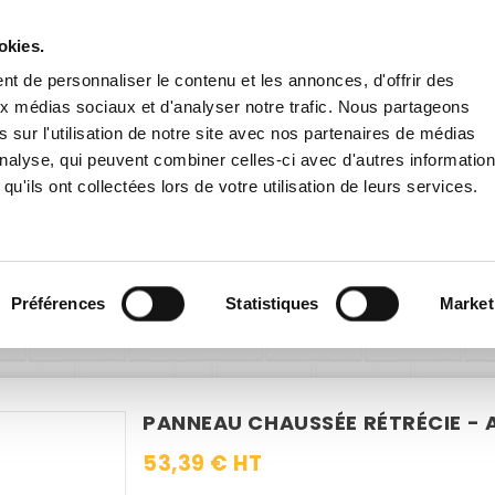
Livraison gratuite
en France dès 200€ HT !
remise
dès 60€ HT pour toute inscription à la newsletter
en cliqu
okies.
t de personnaliser le contenu et les annonces, d'offrir des
aux médias sociaux et d'analyser notre trafic. Nous partageons
 sur l'utilisation de notre site avec nos partenaires de médias
'analyse, qui peuvent combiner celles-ci avec d'autres informatio
qu'ils ont collectées lors de votre utilisation de leurs services.
E EXTÉRIEURE
PANNEAUX ROUTIERS
ACCESSOIRES
Panneaux routiers
Panneaux danger
Panneau Chaussée rétr
Préférences
Statistiques
Market
PANNEAU CHAUSSÉE RÉTRÉCIE - 
53,39 € HT