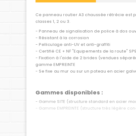
Ce panneau routier A3 chaussée rétrécie est p
classes 1, 2 ou 3.
- Panneau de signalisation de police à dos ouv
- Résistant à la corrosion
- Pelliculage anti-UV et anti-graffiti
- Certifié CE + NF "Equipements de la route" SP
- Fixation à l'aide de 2 brides (vendues sépar
gamme EMPREINTE
- Se fixe au mur ou sur un poteau en acier 
Gammes disponibles :
- Gamme SITE (structure standard en acier mo
- Gamme EMPREINTE (structure très légère con
Classes disponibles :
- Classe 1 (rétroréflexion minimale - utilisable
- Classe 2 (rétroréflexion haute - obligatoire à