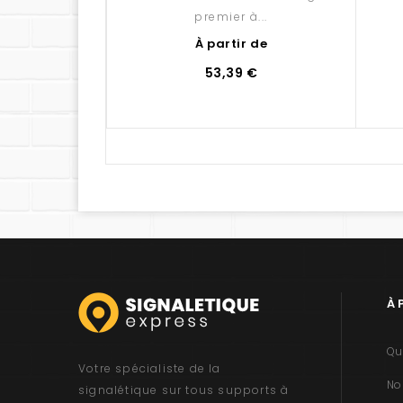
premier à...
À partir de
53,39 €
À 
Qu
Votre spécialiste de la
No
signalétique sur tous supports à