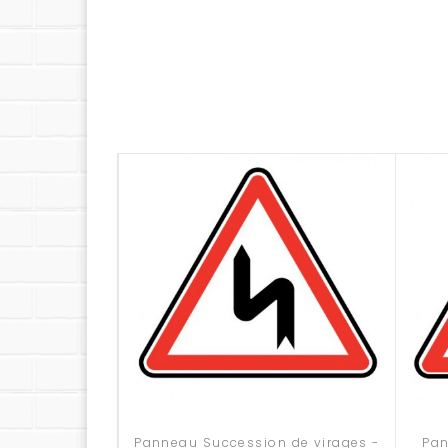
km/h)
- Classe 3 (rétroréflexion très haute - utilisab
Expédition sous 20 jours ouvrés + 
La livraison est offerte sur tous nos
panneaux ro
Comment fixer votre panneau rou
Nos accessoires de fixation (poteaux, brides e
Panneau Succession de virages -
Pan