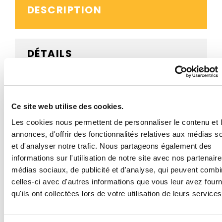
DESCRIPTION
DÉTAILS
AVIS CLIENTS
Ce site web utilise des cookies.
Les cookies nous permettent de personnaliser le contenu et 
annonces, d'offrir des fonctionnalités relatives aux médias s
BESOIN D'AIDE ?
et d'analyser notre trafic. Nous partageons également des
informations sur l'utilisation de notre site avec nos partenair
médias sociaux, de publicité et d'analyse, qui peuvent combi
celles-ci avec d'autres informations que vous leur avez four
Ce panneau routier A13b passage pour piéton est
proposé en structure acier ou aluminium, en plusieurs
qu'ils ont collectées lors de votre utilisation de leurs services
dimensions et avec un revêtement rétroréfléchissant
de classes 1, 2 ou 3.