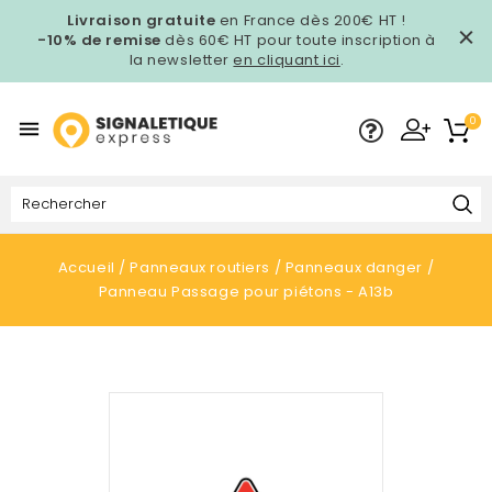
Livraison gratuite
en France dès 200€ HT !
-10% de remise
dès 60€ HT pour toute inscription à
la newsletter
en cliquant ici
.
0

Accueil
Panneaux routiers
Panneaux danger
Panneau Passage pour piétons - A13b