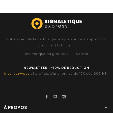
Votre spécialiste de la signalétique sur tous supports à
prix direct fabricant.
Une marque du groupe
REPROCOLOR
.
NEWSLETTER : -10% DE RÉDUCTION
Inscrivez-vous
et profitez d'une remise de 10% dès 60€ HT !
Facebook
YouTube
Instagram
À PROPOS
