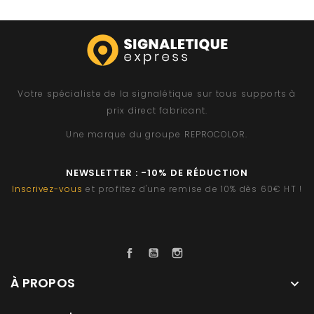
Votre spécialiste de la signalétique sur tous supports à
prix direct fabricant.
Une marque du groupe
REPROCOLOR
.
NEWSLETTER : -10% DE RÉDUCTION
Inscrivez-vous
et profitez d'une remise de 10% dès 60€ HT !
Facebook
YouTube
Instagram
À PROPOS
