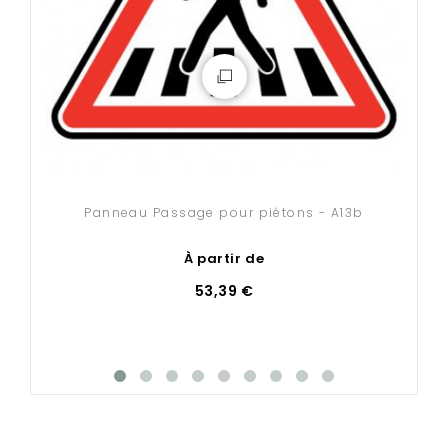
Comment fixer votre panneau routier
?
Nos accessoires de fixation (poteaux, brides et
fourreaux) sont disponibles
en cliquant ici
.
Panneau Passage pour piétons - A13b
À partir de
53,39 €