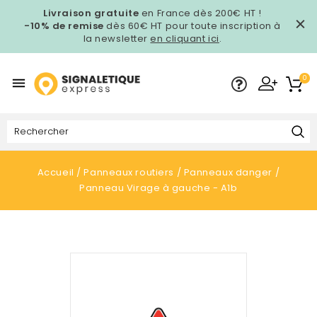
Livraison gratuite
en France dès 200€ HT !
-10% de remise
dès 60€ HT pour toute inscription à
la newsletter
en cliquant ici
.
0

Accueil
Panneaux routiers
Panneaux danger
Panneau Virage à gauche - A1b