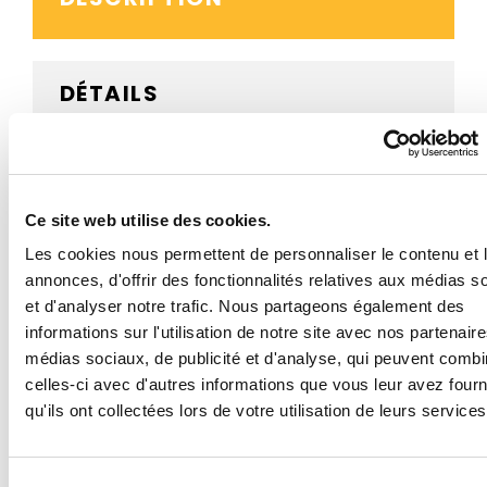
DÉTAILS
AVIS CLIENTS
Ce site web utilise des cookies.
Les cookies nous permettent de personnaliser le contenu et 
BESOIN D'AIDE ?
annonces, d'offrir des fonctionnalités relatives aux médias s
et d'analyser notre trafic. Nous partageons également des
informations sur l'utilisation de notre site avec nos partenair
médias sociaux, de publicité et d'analyse, qui peuvent combi
Ce panneau routier A1b virage à gauche est proposé
celles-ci avec d'autres informations que vous leur avez four
en structure acier ou aluminium, en plusieurs
qu'ils ont collectées lors de votre utilisation de leurs services
dimensions et avec un revêtement rétroréfléchissant
de classes 1, 2 ou 3.
- Panneau de signalisation de police à dos ouvert
Sélection