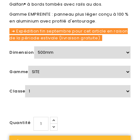
Galfan® à bords tombés avec rails au dos.
Gamme EMPREINTE : panneau plus léger conçu à 100 %
en aluminium avec profilé d'entourage.
➜ Expédition fin septembre pour cet article en raison
de la période estivale (livraison gratuite)
Dimension
Gamme
Classe
Quantité