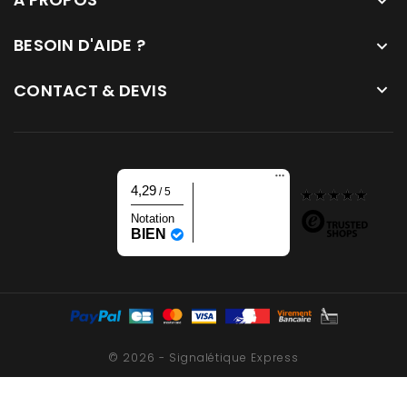

BESOIN D'AIDE ?

CONTACT & DEVIS

4,29
/ 5
Notation
BIEN
© 2026 - Signalétique Express