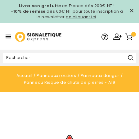
Livraison gratuite
en France dès 200€ HT !
-10% de remise
dès 60€ HT pour toute inscription à
la newsletter
en cliquant ici
.
0

Accueil
Panneaux routiers
Panneaux danger
Panneau Risque de chute de pierres - A19