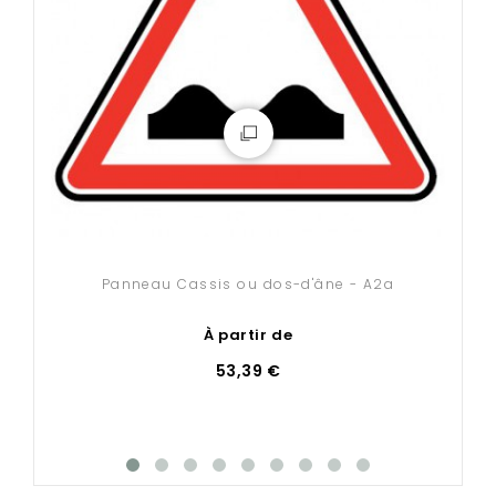
La livraison est offerte sur tous nos
panneaux routiers
!
Ces produits sont expédiés sous 20 jours ouvrés et
uniquement en France métropolitaine.
Comment fixer votre panneau routier
?
Nos accessoires de fixation (poteaux, brides et
fourreaux) sont disponibles
en cliquant ici
.
Panneau Cassis ou dos-d'âne - A2a
À partir de
53,39 €