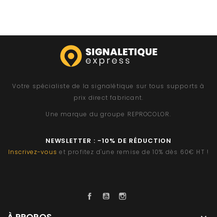
Votre spécialiste de la signalétique sur tous supports à
prix direct fabricant.
Une marque du groupe
REPROCOLOR
.
NEWSLETTER : -10% DE RÉDUCTION
Inscrivez-vous
et profitez d'une remise de 10% dès 60€ HT !
Facebook
YouTube
Instagram
À PROPOS