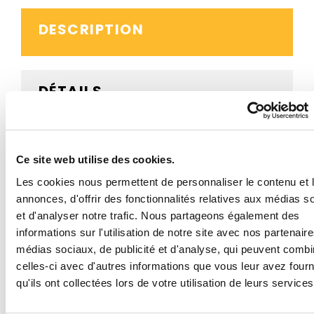
DESCRIPTION
DÉTAILS
AVIS CLIENTS
Ce site web utilise des cookies.
Les cookies nous permettent de personnaliser le contenu et 
annonces, d'offrir des fonctionnalités relatives aux médias s
BESOIN D'AIDE ?
et d'analyser notre trafic. Nous partageons également des
informations sur l'utilisation de notre site avec nos partenair
médias sociaux, de publicité et d'analyse, qui peuvent combi
celles-ci avec d'autres informations que vous leur avez four
Ce panneau routier A19 risque de chute de pierres ou
qu'ils ont collectées lors de votre utilisation de leurs services
de présence sur la route de pierres tombées est
proposé en structure acier ou aluminium, en plusieurs