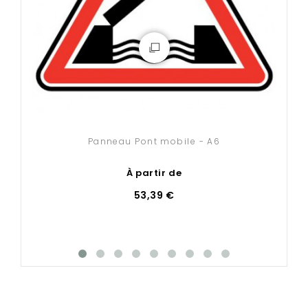
Comment fixer votre panneau routier
?
Nos accessoires de fixation (poteaux, brides et
fourreaux) sont disponibles
en cliquant ici
.
Panneau Pont mobile - A6
À partir de
53,39 €