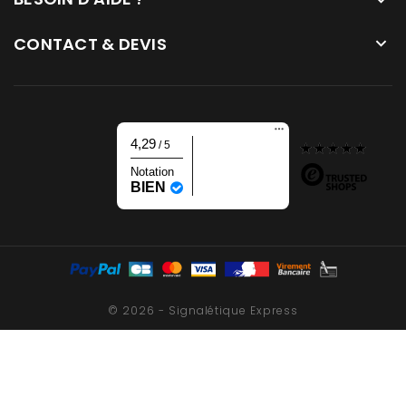

CONTACT & DEVIS

4,29
/ 5
Notation
BIEN
© 2026 - Signalétique Express