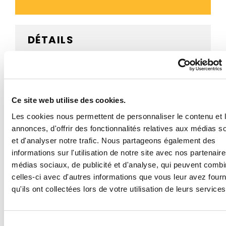
DÉTAILS
AVIS CLIENTS
Ce site web utilise des cookies.
Les cookies nous permettent de personnaliser le contenu et 
BESOIN D'AIDE ?
annonces, d'offrir des fonctionnalités relatives aux médias s
et d'analyser notre trafic. Nous partageons également des
informations sur l'utilisation de notre site avec nos partenair
médias sociaux, de publicité et d'analyse, qui peuvent combi
Ce panneau routier A16 descente dangereuse est
celles-ci avec d'autres informations que vous leur avez four
proposé en structure acier ou aluminium, en plusieurs
qu'ils ont collectées lors de votre utilisation de leurs services
dimensions et avec un revêtement rétroréfléchissant
de classes 1, 2 ou 3.
- Panneau de signalisation de police à dos ouvert
Sélection