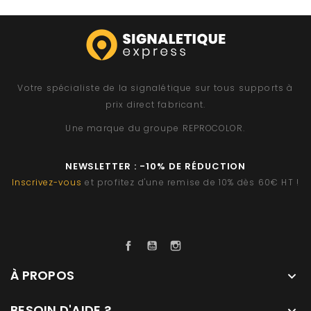
Votre spécialiste de la signalétique sur tous supports à
prix direct fabricant.
Une marque du groupe
REPROCOLOR
.
NEWSLETTER : -10% DE RÉDUCTION
Inscrivez-vous
et profitez d'une remise de 10% dès 60€ HT !
Facebook
YouTube
Instagram
À PROPOS

BESOIN D'AIDE ?