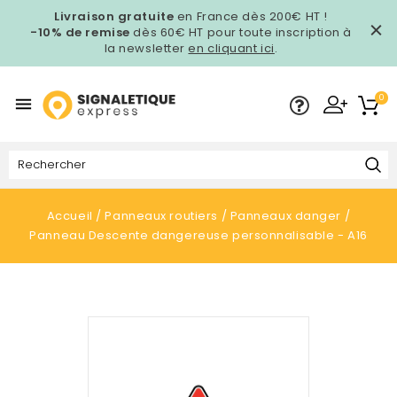
Livraison gratuite
en France dès 200€ HT !
-10% de remise
dès 60€ HT pour toute inscription à
la newsletter
en cliquant ici
.
0

Accueil
Panneaux routiers
Panneaux danger
Panneau Descente dangereuse personnalisable - A16