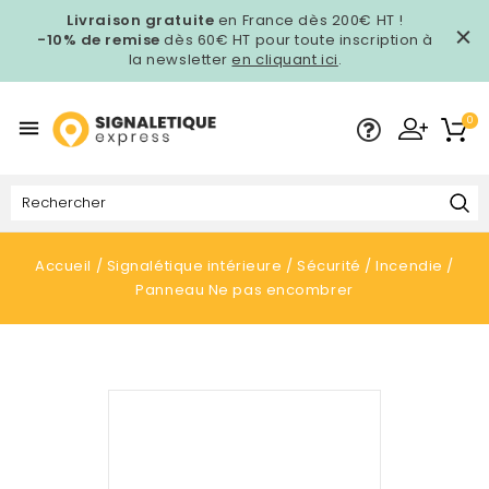
Livraison gratuite
en France dès 200€ HT !
-10% de remise
dès 60€ HT pour toute inscription à
la newsletter
en cliquant ici
.
0

Accueil
Signalétique intérieure
Sécurité
Incendie
Panneau Ne pas encombrer