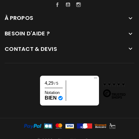
Facebook
YouTube
Instagram
À PROPOS

BESOIN D'AIDE ?

CONTACT & DEVIS

4,29
/ 5
Notation
BIEN