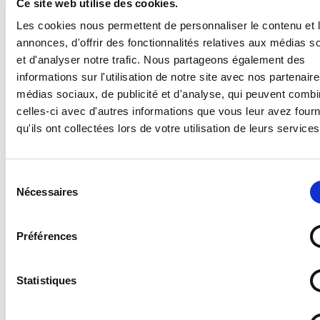
Ce site web utilise des cookies.
Panneau Ne pas encombrer
Les cookies nous permettent de personnaliser le contenu et 
annonces, d'offrir des fonctionnalités relatives aux médias s
et d'analyser notre trafic. Nous partageons également des
Supports disponibles :
informations sur l'utilisation de notre site avec nos partenair
- Forex 2 mm (pvc expansé pour un panneau en
médias sociaux, de publicité et d'analyse, qui peuvent combi
plastique standard, léger et résistant)
celles-ci avec d'autres informations que vous leur avez four
- Vitrophanie (autocollant à poser sur une vitre en
qu'ils ont collectées lors de votre utilisation de leurs services
intérieur pour une visibilité de l'extérieur)
- Vinyle adhésif (autocollant standard)
- PS Choc 1.5 mm (polystyrène rigide ultra résistant)
Sélection
- Dibond 3 mm (aluminium composite)
Nécessaires
du
- Plexi 3 mm (plexiglas transparent)
consentement
Préférences
Statistiques
Quel support choisir ?