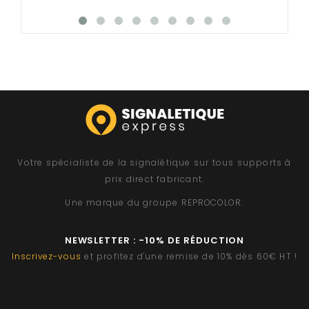
Votre spécialiste de la signalétique sur tous supports à
prix direct fabricant.
Une marque du groupe
REPROCOLOR
.
NEWSLETTER : -10% DE RÉDUCTION
Inscrivez-vous
et profitez d'une remise de 10% dès 60€ HT !