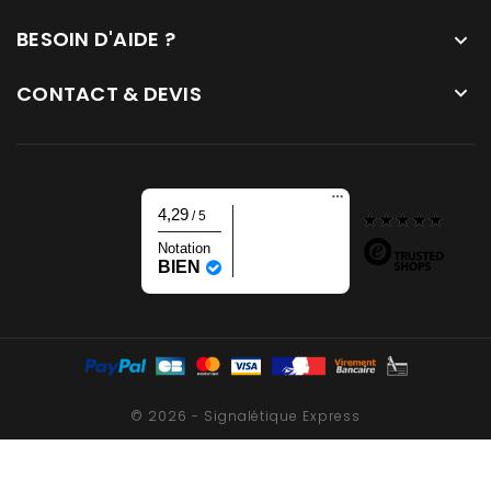
BESOIN D'AIDE ?

CONTACT & DEVIS

4,29
/ 5
Notation
BIEN
© 2026 - Signalétique Express