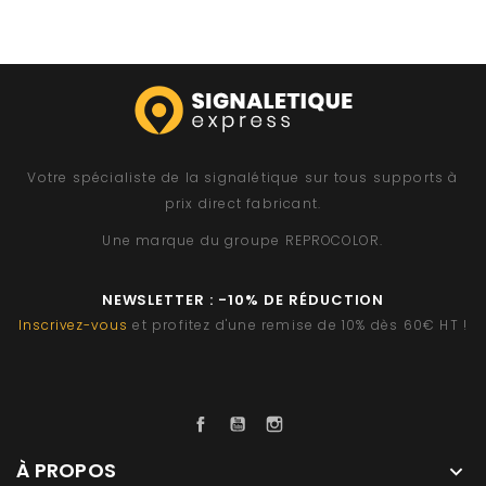
Votre spécialiste de la signalétique sur tous supports à
prix direct fabricant.
Une marque du groupe
REPROCOLOR
.
NEWSLETTER : -10% DE RÉDUCTION
Inscrivez-vous
et profitez d'une remise de 10% dès 60€ HT !
Facebook
YouTube
Instagram
À PROPOS
