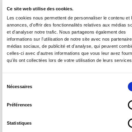
conformes à la norme ISO 7010, c'est vous assurer que
Ce site web utilise des cookies.
votre communication soit bien comprise par tous !
Les cookies nous permettent de personnaliser le contenu et 
Pour en savoir plus à propos de cette norme et de ses
annonces, d'offrir des fonctionnalités relatives aux médias s
différents signaux, consultez notre article
en cliquant
et d'analyser notre trafic. Nous partageons également des
ici
.
informations sur l'utilisation de notre site avec nos partenair
médias sociaux, de publicité et d'analyse, qui peuvent combi
Caractéristiques :
celles-ci avec d'autres informations que vous leur avez four
qu'ils ont collectées lors de votre utilisation de leurs services
- Norme : ISO 7010
- Catégorie : Obligation
- Référence du pictogramme : M008
Sélection
- Message : Obligation de porter des chaussures de
Nécessaires
du
sécurité
- Format : Rond
consentement
- Couleur : Bleu
Préférences
VOIR PLUS
Supports disponibles :
Statistiques
- Forex 2 mm (pvc expansé pour un panneau en