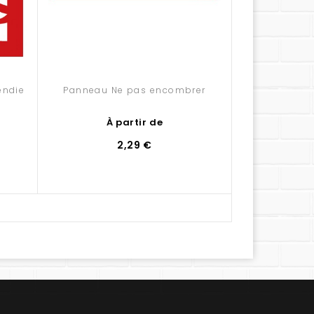
endie
Panneau Ne pas encombrer
Panneau Feu 
ince
À partir de
À 
2,29 €