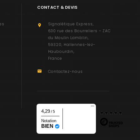
CONTACT & DEVIS
es
Signalétique Express

630 rue des Bourreliers – ZAC
du Moulin Lamblin
59320
Hallennes-lez-
Haubourdin
France

Contactez-nous
4,29
/ 5
Notation
BIEN