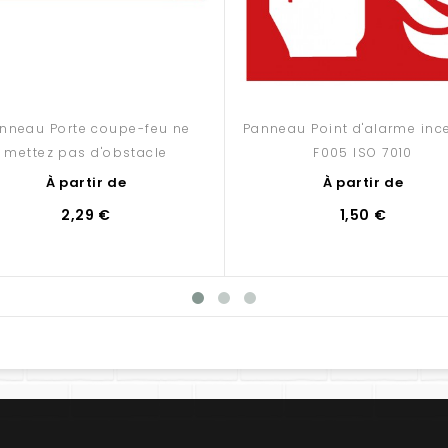
nneau Porte coupe-feu ne
Panneau Point d'alarme inc
mettez pas d'obstacle
F005 ISO 7010
À partir de
À partir de
2,29 €
1,50 €