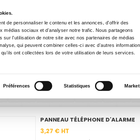
Livraison gratuite
en France dès 200€ HT !
remise
dès 60€ HT pour toute inscription à la newsletter
en cliqu
okies.
t de personnaliser le contenu et les annonces, d'offrir des
aux médias sociaux et d'analyser notre trafic. Nous partageons
 sur l'utilisation de notre site avec nos partenaires de médias
'analyse, qui peuvent combiner celles-ci avec d'autres informatio
qu'ils ont collectées lors de votre utilisation de leurs services.
E EXTÉRIEURE
PANNEAUX ROUTIERS
ACCESSOIRES
ignalétique intérieure
Sécurité
Incendie
Panneau Téléphon
Préférences
Statistiques
Market
PANNEAU TÉLÉPHONE D'ALARME
3,27 € HT