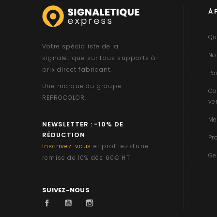
À 
Qu
Votre spécialiste de la
No
signalétique sur tous supports à
prix direct fabricant.
Pa
Une marque du groupe
Co
REPROCOLOR
.
ve
Me
NEWSLETTER : -10% DE
RÉDUCTION
Pr
Inscrivez-vous
et profitez d'une
Ge
remise de 10% dès 60€ HT !
SUIVEZ-NOUS
Facebook
YouTube
Instagram