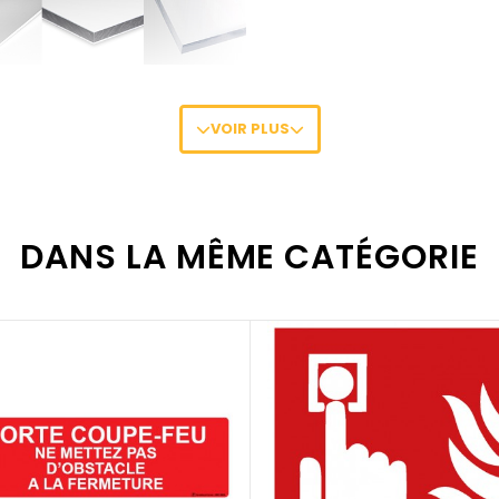
VOIR PLUS
os différents supports
en cliquant ici
.
es pour faciliter la fixation de vos panneaux
en cliquant ici
.
DANS LA MÊME CATÉGORIE