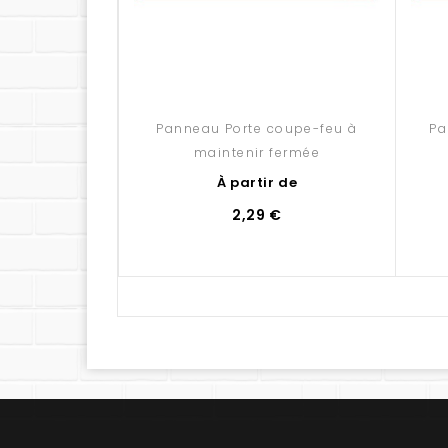
Panneau Porte coupe-feu à
Pa
maintenir fermée
À partir de
2,29 €