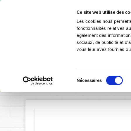
-10% de 
Ce site web utilise des co
Les cookies nous permetten
fonctionnalités relatives 
également des informations
sociaux, de publicité et d
vous leur avez fournies ou 
SIGNALÉTIQUE INTÉRIEURE
SIGNALÉTIQU
Sélection
Accueil
S
Nécessaires
du
consentement