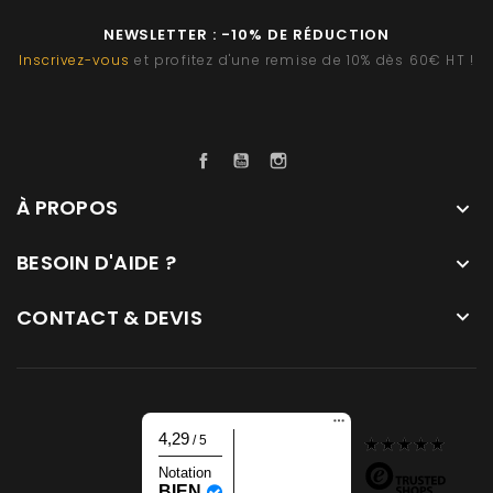
NEWSLETTER : -10% DE RÉDUCTION
Inscrivez-vous
et profitez d'une remise de 10% dès 60€ HT !
Facebook
YouTube
Instagram
À PROPOS

BESOIN D'AIDE ?

CONTACT & DEVIS

4,29
/ 5
Notation
BIEN