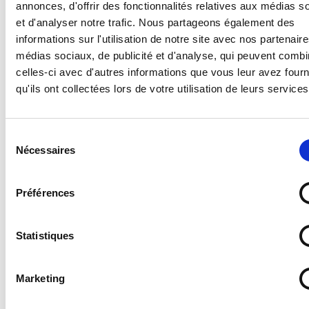
annonces, d'offrir des fonctionnalités relatives aux médias s
équipements de lutte contre les incendies.
et d'analyser notre trafic. Nous partageons également des
Réduisez les risques d'accidents sur vos lieux de
informations sur l'utilisation de notre site avec nos partenair
travail et espaces publics en mettant en place une
médias sociaux, de publicité et d'analyse, qui peuvent combi
signalétique de sécurité claire et renforcée ! Grâce à
celles-ci avec d'autres informations que vous leur avez four
ces pictogrammes de sécurité, la norme ISO propose
qu'ils ont collectées lors de votre utilisation de leurs services
une harmonisation des messages pour une
compréhension totale et universelle, peu importe la
langue, la culture ou l’environnement du récepteur de
Sélection
l’information. Utiliser des signaux de sécurité
Nécessaires
du
conformes à la norme ISO 7010, c'est vous assurer que
votre communication soit bien comprise par tous !
consentement
Pour en savoir plus à propos de cette norme et de ses
Préférences
différents signaux, consultez notre article
en cliquant
ici
.
Statistiques
Caractéristiques :
Marketing
- Norme : ISO 7010
- Catégorie : Lutte contre les incendies