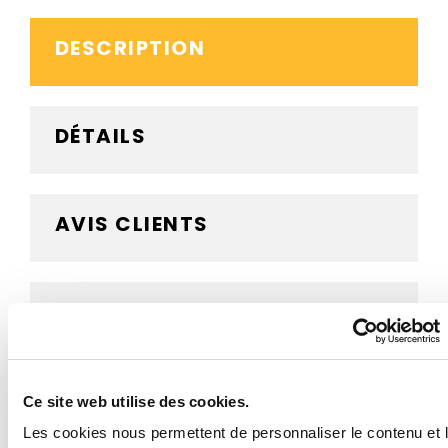
DESCRIPTION
DÉTAILS
AVIS CLIENTS
BESOIN D'AIDE ?
Lot d'étiquettes de largeur 5 cm Téléphone à utiliser
Ce site web utilise des cookies.
en cas d'incendie F006 - ISO 7010 conforme à la norme
Les cookies nous permettent de personnaliser le contenu et 
internationale et permettant d'identifier les