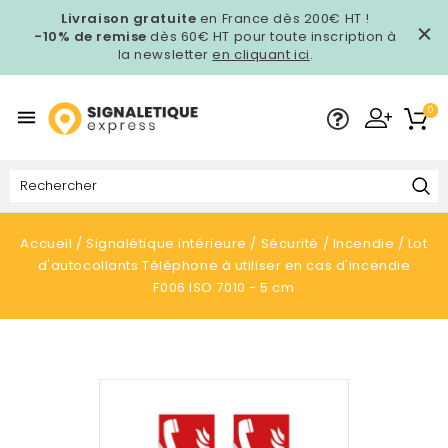
Livraison gratuite
en France dès 200€ HT !
-10% de remise
dès 60€ HT pour toute inscription à
la newsletter
en cliquant ici
.
0

Accueil
Signalétique intérieure
Sécurité
Incendie
Lot
d'autocollants Téléphone à utiliser en cas d'incendie
F006 ISO 7010 - 5 cm